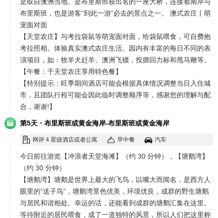
是取自澳洲当地。是布里斯班较出名的一座大桥，连接着南岸与
布里斯班，也是游客“到此一游”必去的景点之一。 澳式农庄丨萌
宠面对面
【天堂农庄】与考拉袋鼠等萌宠面对面，给袋鼠喂食，可自费抱
考拉照相。体验真实澳式农庄生活。园内有丰富的每日不同的表
演项目，如：牧羊犬赶羊、澳洲飞镖，投掷回力标和甩马鞭等。
【午餐：于天堂农庄享用特色餐】
【特别提示：旺季期间酒店可能会根据具体情况调整当日入住城
市，且团队行程可能会因此临时调整顺序等，感谢您的理解与配
合，谢谢!】
·
第5天
布里斯班或黄金海岸-布里斯班或黄金海岸
网评 4 星级酒店或者公寓
早中餐
汽车
今日前往游览【冲浪者天堂海滩】（约 30 分钟），【塘鹅湾】
（约 30 分钟）
【塘鹅湾】塘鹅是世界上最大的飞鸟，以嘴大而闻名，是西方人
眼里的“送子鸟”，塘鹅湾景色优美，环境优良，成群的野生塘鹅
与居民和谐相处。幸运的话，还能看到成群的塘鹅汇集在这里。
等待附近的居民喂食，成了一道独特的风景，所以人们把这里称