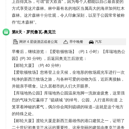
上自得其乐，可谓“皆大欢喜”，因为每个人都能以自己最喜爱的
方式享受这片森林。林中最有名的地区当属高大的海岸加州红木
森林。这片森林十分壮观，令人印象深刻，以至于公园常常被称
作“红木森林”。
·
第8天
罗托鲁瓦-奥克兰
网评 4 星级酒店或者公寓
早中晚餐
汽车
早餐后，继续游览：【爱歌顿牧场】（约 1 小时）【库瑞地热公
园】(约 30 分钟) ，后返回奥克兰后游览：
【邮轮大厦】（约 40 分钟）
【爱歌顿牧场】您将登上全天候，全地形的牧场观光车进行一次
纯净的新西兰牧场之旅，与各种可爱的动物为伍，近距离接触，
并能亲手喂食。让久居都市的人们大开眼界。
【库瑞地热公园】库瑞地热公园温泉泡脚一洗旅途疲惫，这里强
烈的气味为它赢得了 "硫磺城 "的绰号。公园、人行道和街道 上
笼罩着神秘的雾气，偶尔你会闻到硫磺的味道--这就是这个地方
的特殊之处。
【邮轮大厦】渡轮大厦是新西兰最雄伟的港口建筑之一，证明了
二十世纪初奥克兰水运的重要性。这座华丽的建筑由奥克兰港务