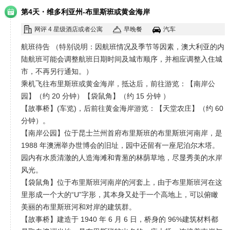
·
第4天
维多利亚州-布里斯班或黄金海岸
网评 4 星级酒店或者公寓
早晚餐
汽车
航班待告 （特别说明：因航班情况及季节等因素，澳大利亚的内
陆航班可能会调整航班日期时间及城市顺序，并相应调整入住城
市，不再另行通知。）
乘机飞往布里斯班或黄金海岸，抵达后，前往游览：【南岸公
园】（约 20 分钟）【袋鼠角】（约 15 分钟 ）
【故事桥】(车览)，后前往黄金海岸游览：【天堂农庄】（约 60
分钟）。
【南岸公园】位于昆士兰州首府布里斯班的布里斯班河南岸，是
1988 年澳洲举办世博会的旧址，园中还留有一座尼泊尔木塔。
园内有水质清澈的人造海滩和青葱的林荫草地，尽显秀美的水岸
风光。
【袋鼠角】位于布里斯班河南岸的河套上，由于布里斯班河在这
里形成一个大的“U”字形，其本身又处于一个高地上，可以俯瞰
美丽的布里斯班河和对岸的建筑群。
【故事桥】建造于 1940 年 6 月 6 日，桥身的 96%建筑材料都