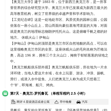
【奥克兰大学】建于 1883 年，位于新西兰奥克兰市，是一所享
誉世界的综合研究型大学。奥克兰大学已发展成为新西兰最大的
高等教育机构，树立了世界级的卓越声誉和学术影响力。
【工党纪念碑】这是一处地处市区、风景优美的园林公园，公园
坐落在一座小山丘上，背山而面向豪拉基海湾湛蓝的大海，对面
就是奥克兰的地理标志物朗伊托托火山。这是俯瞰千帆之都的好
地方。 休眠火山丨伊甸山
【伊甸山】伊甸山的顶部是奥克兰市区自然地貌的高点，可以在
这里领略奥克兰市区的全景。这座休眠火山的毛利名称为芒格法
奥，高达 196 米，拥有三个主火山口，掩映于郁郁葱葱的绿地之
中。
【奥克兰帆船俱乐部外观】奥克兰帆船俱乐部，所在地为一片水
泽环绕，当地人爱这片水域，在水上玩耍、游泳、冲浪、扬帆、
滑行，或潜入水中捉鱼。人们把奥克兰人称为成天只想着三
个“B”，即海滩、船只、烤肉。
·
第7天
奥克兰-罗托鲁瓦 （单程车程约 2.5 小时）
网评 4 星级酒店或者公寓
早中晚餐
汽车
早餐后，乘车前往罗托鲁瓦，游览：【怀奥塔普地热世界】（约