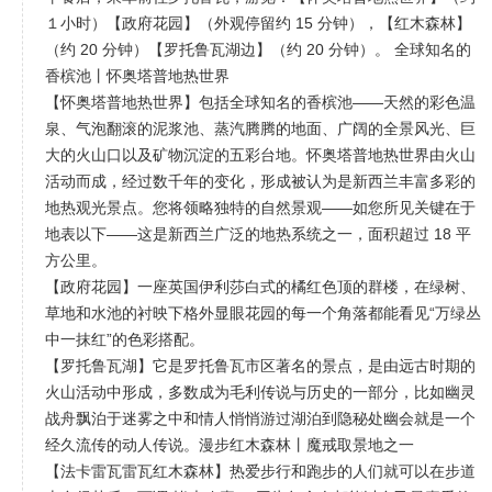
１小时）【政府花园】（外观停留约 15 分钟），【红木森林】
（约 20 分钟）【罗托鲁瓦湖边】（约 20 分钟）。 全球知名的
香槟池丨怀奥塔普地热世界
【怀奥塔普地热世界】包括全球知名的香槟池——天然的彩色温
泉、气泡翻滚的泥浆池、蒸汽腾腾的地面、广阔的全景风光、巨
大的火山口以及矿物沉淀的五彩台地。怀奥塔普地热世界由火山
活动而成，经过数千年的变化，形成被认为是新西兰丰富多彩的
地热观光景点。您将领略独特的自然景观——如您所见关键在于
地表以下——这是新西兰广泛的地热系统之一，面积超过 18 平
方公里。
【政府花园】一座英国伊利莎白式的橘红色顶的群楼，在绿树、
草地和水池的衬映下格外显眼花园的每一个角落都能看见“万绿丛
中一抹红”的色彩搭配。
【罗托鲁瓦湖】它是罗托鲁瓦市区著名的景点，是由远古时期的
火山活动中形成，多数成为毛利传说与历史的一部分，比如幽灵
战舟飘泊于迷雾之中和情人悄悄游过湖泊到隐秘处幽会就是一个
经久流传的动人传说。漫步红木森林丨魔戒取景地之一
【法卡雷瓦雷瓦红木森林】热爱步行和跑步的人们就可以在步道