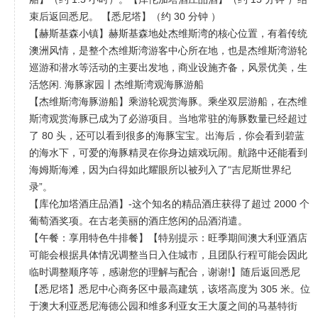
束后返回悉尼。 【悉尼塔】（约 30 分钟 ）
【赫斯基森小镇】赫斯基森地处杰维斯湾的核心位置，有着传统
澳洲风情，是整个杰维斯湾游客中心所在地，也是杰维斯湾游轮
巡游和潜水等活动的主要出发地，商业设施齐备，风景优美，生
活悠闲. 海豚家园丨杰维斯湾观海豚游船
【杰维斯湾海豚游船】乘游轮观赏海豚。乘坐双层游船，在杰维
斯湾观赏海豚已成为了必游项目。当地常驻的海豚数量已经超过
了 80 头，还可以看到很多的海豚宝宝。出海后，你会看到碧蓝
的海水下，可爱的海豚精灵在你身边嬉戏玩闹。航路中还能看到
海姆斯海滩，因为白得如此耀眼所以被列入了“吉尼斯世界纪
录”。
【库伦加塔酒庄品酒】-这个知名的精品酒庄获得了超过 2000 个
葡萄酒奖项。在古老美丽的酒庄悠闲的品酒消遣。
【午餐：享用特色牛排餐】【特别提示：旺季期间澳大利亚酒店
可能会根据具体情况调整当日入住城市，且团队行程可能会因此
临时调整顺序等，感谢您的理解与配合，谢谢!】随后返回悉尼
【悉尼塔】悉尼中心商务区中最高建筑，该塔高度为 305 米。位
于澳大利亚悉尼海德公园和维多利亚女王大厦之间的马基特街