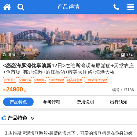
无法在这个位置找到：
产品详情
产品详情
head_m_tel.htm
/
跟团游·北京
4
4
<恋恋海豚湾优享澳新12日>
杰维斯湾观海豚游船+天堂农庄
+鱼市场+邦迪海滩+酒庄品酒+醉美大洋路+海港大桥
往返直飞
全国联运
金牌领队
纯玩无购物
超高满意度
一价全含-无购物
24900
编号：17186
¥
起
产品特色
参考行程
费用说明
出行须知
产品特色
 杰维斯湾观海豚游船-碧蓝的海水下，可爱的海豚精灵在你身边嬉