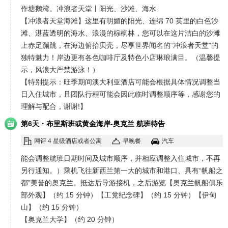
作塘鹅湾。冲浪者天堂丨阳光、沙滩、海水
【冲浪者天堂海滩】这里有明媚的阳光、连绵 70 英里的白色沙
滩、湛蓝透明的海水、浪漫的棕榈林，您可以在这片洁白的沙滩
上赤足蹦跳，在海边俯拾贝壳，尽享世界闻名的“冲浪者天堂”的
独特魅力！岸边更有各色咖啡厅及特色小店琳琅满目。（温馨提
示，风浪大严禁游泳！）
【特别提示：旺季期间澳大利亚酒店可能会根据具体情况调整当
日入住城市，且团队行程可能会因此临时调整顺序等，感谢您的
理解与配合，谢谢!】
·
第6天
布里斯班或黄金海岸-奥克兰 航班待告
网评 4 星级酒店或者公寓
早晚餐
汽车
能会调整航班日期时间及城市顺序，并相应调整入住城市，不再
另行通知。）乘机飞往新西兰第一大的城市和港口、具有“帆船之
都”美誉的奥克兰。抵达后导游接机，之后游览【奥克兰帆船俱乐
部外观】（约 15 分钟）【工党纪念碑】（约 15 分钟）【伊甸
山】（约 15 分钟）
【奥克兰大学】（约 20 分钟）