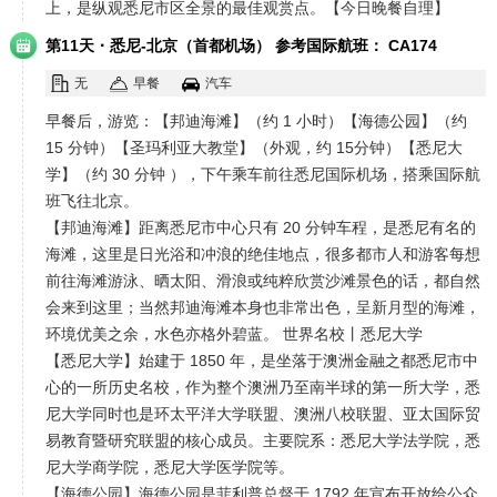
上，是纵观悉尼市区全景的最佳观赏点。【今日晚餐自理】
·
第11天
悉尼-北京（首都机场） 参考国际航班： CA174
2040/0500+1 （飞行约 11 小时）
无
早餐
汽车
早餐后，游览：【邦迪海滩】（约 1 小时）【海德公园】（约
15 分钟）【圣玛利亚大教堂】（外观，约 15分钟）【悉尼大
学】（约 30 分钟 ），下午乘车前往悉尼国际机场，搭乘国际航
班飞往北京。
【邦迪海滩】距离悉尼市中心只有 20 分钟车程，是悉尼有名的
海滩，这里是日光浴和冲浪的绝佳地点，很多都市人和游客每想
前往海滩游泳、晒太阳、滑浪或纯粹欣赏沙滩景色的话，都自然
会来到这里；当然邦迪海滩本身也非常出色，呈新月型的海滩，
环境优美之余，水色亦格外碧蓝。 世界名校丨悉尼大学
【悉尼大学】始建于 1850 年，是坐落于澳洲金融之都悉尼市中
心的一所历史名校，作为整个澳洲乃至南半球的第一所大学，悉
尼大学同时也是环太平洋大学联盟、澳洲八校联盟、亚太国际贸
易教育暨研究联盟的核心成员。主要院系：悉尼大学法学院，悉
尼大学商学院，悉尼大学医学院等。
【海德公园】海德公园是菲利普总督于 1792 年宣布开放给公众