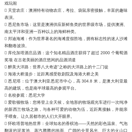
戏玩闹
 天堂农庄：澳洲特有动物农庄，考拉、袋鼠亲密接触，丰富的趣味
表演。
 悉尼鱼市场：这里是澳洲供应新鲜鱼类的世界级市场，提供澳洲、
南太平洋和亚洲一百种以上的海鲜种类。
 邦迪海滩：作为世界著名的海滩度假胜地，拥有标志性的迷人沙滩
和翻卷波浪。
 库伦加塔酒庄品酒：这个知名精品酒庄获得了超过 2000 个葡萄酒
奖项 在古老美丽的酒庄悠闲的品酒消遣
 醉美大洋路：世界八大奇迹”之称的大洋路上的十二门徒
 海港大桥漫步：近距离感受歌剧院及海港大桥之美
 悉尼塔：位于澳大利亚悉尼市中心，高 304.8 米，是澳大利亚最
高的建筑，也是南半球最高的参观平台。
 名校参观：悉尼大学
 爱歌顿牧场：您将登上全天候，全地形的牧场观光车进行一次纯净
的新西兰牧场之旅，与各种可爱的动物为伍，近距离接触，并能亲
手喂食。让久居都市的人们大开眼界。
 怀欧塔普地热世界：全球知名的香槟池——天然的彩色温泉、气泡
翻滚的泥浆池、蒸汽腾腾的地面、广阔的全景风光、巨大的火山口