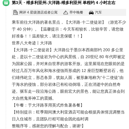
·
第3天
维多利亚州-大洋路-维多利亚州 单程约 4 小时左右
网评 4 星级酒店或者公寓
早中晚餐
汽车
乘车前往大洋路的著名景点，【大洋路·十二使徒岩】（游览不少
于 40 分钟）。【温馨提示：今天车程较长，比较辛苦，请您做
好准备！！温差较大，请注意保暖！！】
世界八大奇迹丨大洋路
【大洋路·十二使徒岩】大洋路位于墨尔本西南部约 200 多公里
处，是以十二使徒岩为中心的风景线，自 20世纪 80 年代即被定
为国家公园，并对来自世界的游客开放。这里展现在您眼前的是
经过几百万年风化和海水侵蚀而形成的 12 座巨型断壁岩石，他
们雄伟屹立，形态各异，犹如人面，被形象地称为“十二使徒”由
于海水的侵蚀，部分岩体已有松动倒塌，正在消逝中的自然奇
迹。驱车走一段沿海公路，眼前宏大的景色，能让您真正体会到
大自然鬼斧神工的震撼。
【午餐：于大洋路享用英式炸鱼薯条餐】
【特别提示：旺季期间澳大利亚酒店可能会根据具体情况调整当
日入住城市，且团队行程可能会因此临时调
整顺序等，感谢您的理解与配合，谢谢!】