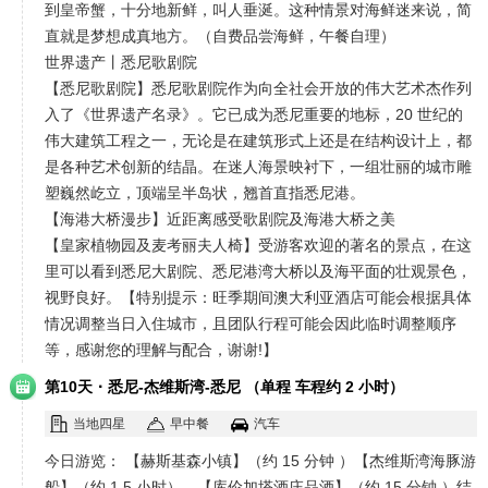
到皇帝蟹，十分地新鲜，叫人垂涎。这种情景对海鲜迷来说，简
直就是梦想成真地方。（自费品尝海鲜，午餐自理）
世界遗产丨悉尼歌剧院
【悉尼歌剧院】悉尼歌剧院作为向全社会开放的伟大艺术杰作列
入了《世界遗产名录》。它已成为悉尼重要的地标，20 世纪的
伟大建筑工程之一，无论是在建筑形式上还是在结构设计上，都
是各种艺术创新的结晶。在迷人海景映衬下，一组壮丽的城市雕
塑巍然屹立，顶端呈半岛状，翘首直指悉尼港。
【海港大桥漫步】近距离感受歌剧院及海港大桥之美
【皇家植物园及麦考丽夫人椅】受游客欢迎的著名的景点，在这
里可以看到悉尼大剧院、悉尼港湾大桥以及海平面的壮观景色，
视野良好。【特别提示：旺季期间澳大利亚酒店可能会根据具体
情况调整当日入住城市，且团队行程可能会因此临时调整顺序
等，感谢您的理解与配合，谢谢!】
·
第10天
悉尼-杰维斯湾-悉尼 （单程 车程约 2 小时）
当地四星
早中餐
汽车
今日游览： 【赫斯基森小镇】（约 15 分钟 ）【杰维斯湾海豚游
船】（约 1.5 小时）。【库伦加塔酒庄品酒】（约 15 分钟 ）结