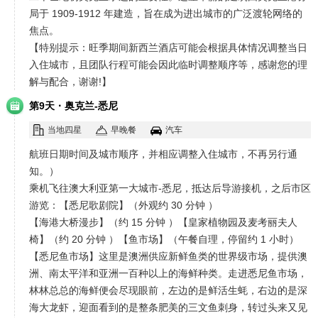
局于 1909-1912 年建造，旨在成为进出城市的广泛渡轮网络的
焦点。
【特别提示：旺季期间新西兰酒店可能会根据具体情况调整当日
入住城市，且团队行程可能会因此临时调整顺序等，感谢您的理
解与配合，谢谢!】
·
第9天
奥克兰-悉尼
当地四星
早晚餐
汽车
航班日期时间及城市顺序，并相应调整入住城市，不再另行通
知。）
乘机飞往澳大利亚第一大城市-悉尼，抵达后导游接机，之后市区
游览：【悉尼歌剧院】（外观约 30 分钟 ）
【海港大桥漫步】（约 15 分钟 ）【皇家植物园及麦考丽夫人
椅】（约 20 分钟 ）【鱼市场】（午餐自理，停留约 1 小时）
【悉尼鱼市场】这里是澳洲供应新鲜鱼类的世界级市场，提供澳
洲、南太平洋和亚洲一百种以上的海鲜种类。走进悉尼鱼市场，
林林总总的海鲜便会尽现眼前，左边的是鲜活生蚝，右边的是深
海大龙虾，迎面看到的是整条肥美的三文鱼刺身，转过头来又见