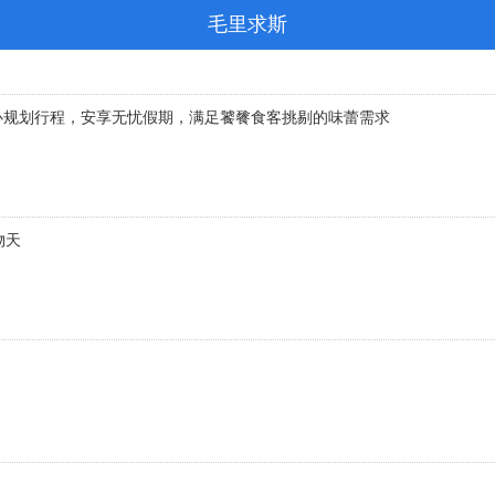
毛里求斯
需费心规划行程，安享无忧假期，满足饕餮食客挑剔的味蕾需求
物天