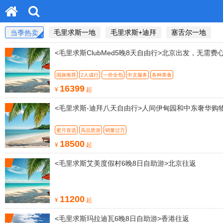
毛里求斯一地
毛里求斯+迪拜
塞舌尔一地
当季热卖
<毛里求斯ClubMed5晚8天自由行>北京出发，无
国旅推荐
2人成行
一价全包
中文服务
各种美食
16399
¥
起
<毛里求斯-迪拜八天自由行>人间伊甸园和中东奢华购
蜜月首选
高品质游
销量过万
18500
¥
起
<毛里求斯艾美度假村6晚8日自助游>北京往返
11200
¥
起
<毛里求斯玛拉迪瓦6晚8日自助游>香港往返