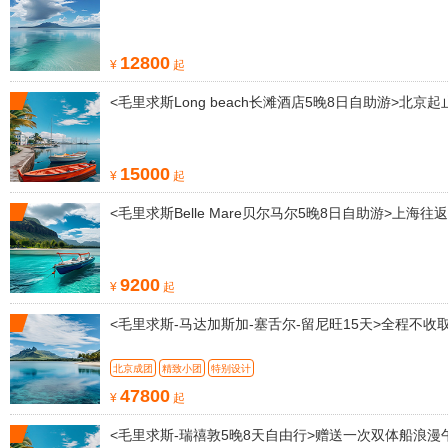
12800
¥
起
<毛里求斯Long beach长滩酒店5晚8日自助游>北京
15000
¥
起
<毛里求斯Belle Mare贝尔马尔5晚8日自助游>上海往返
9200
¥
起
<毛里求斯-马达加斯加-塞舌尔-留尼旺15天>全程不
北京成团
精致小团
特别设计
47800
¥
起
<毛里求斯-瑞禧敦5晚8天自由行>赠送一次双体船浪漫