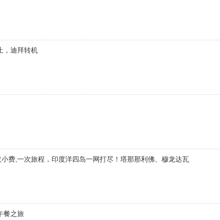
起止，迪拜转机
收取小费,一次旅程，印度洋四岛一网打尽！塔那那利佛、穆龙达瓦
午餐之旅