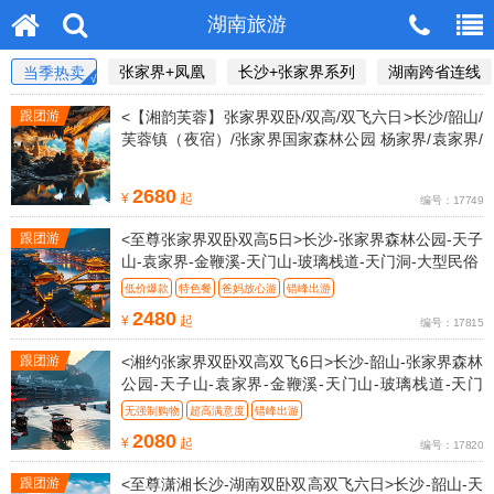
湖南旅游
张家界+凤凰
长沙+张家界系列
湖南跨省连线
当季热卖
跟团游
<【湘韵芙蓉】张家界双卧/双高/双飞六日>长沙/韶山/
芙蓉镇（夜宿）/张家界国家森林公园 杨家界/袁家界/
金鞭溪/魅力湘
2680
¥
起
编号：17749
跟团游
<至尊张家界双卧双高5日>长沙-张家界森林公园-天子
山-袁家界-金鞭溪-天门山-玻璃栈道-天门洞-大型民俗
低价爆款
特色餐
爸妈放心游
错峰出游
全程0自费0景交0超市0苗寨0年龄
2480
¥
起
编号：17815
跟团游
<湘约张家界双卧双高双飞6日>长沙-韶山-张家界森林
公园-天子山-袁家界-金鞭溪-天门山-玻璃栈道-天门
洞-民俗
无强制购物
超高满意度
错峰出游
全程金牌导游讲解服务，气质形象佳、讲解生动
2080
¥
起
编号：17820
跟团游
<至尊潇湘长沙-湖南双卧双高双飞六日>长沙-韶山-天