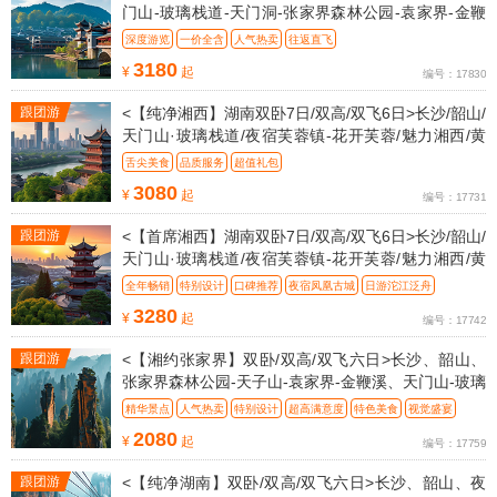
门山-玻璃栈道-天门洞-张家界森林公园-袁家界-金鞭
溪-黄龙洞VIP
深度游览
一价全含
人气热卖
往返直飞
豪华2+1VIP旅游巴士 高端精致团
3180
¥
起
编号：17830
跟团游
<【纯净湘西】湖南双卧7日/双高/双飞6日>长沙/韶山/
天门山·玻璃栈道/夜宿芙蓉镇-花开芙蓉/魅力湘西/黄
龙洞VIP
舌尖美食
品质服务
超值礼包
3080
¥
起
编号：17731
跟团游
<【首席湘西】湖南双卧7日/双高/双飞6日>长沙/韶山/
天门山·玻璃栈道/夜宿芙蓉镇-花开芙蓉/魅力湘西/黄
龙洞VIP
全年畅销
特别设计
口碑推荐
夜宿凤凰古城
日游沱江泛舟
3280
¥
起
编号：17742
跟团游
<【湘约张家界】双卧/双高/双飞六日>长沙、韶山、
张家界森林公园-天子山-袁家界-金鞭溪、天门山-玻璃
栈道-天门洞
精华景点
人气热卖
特别设计
超高满意度
特色美食
视觉盛宴
贵宾礼遇
2080
¥
起
编号：17759
跟团游
<【纯净湖南】双卧/双高/双飞六日>长沙、韶山、夜