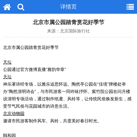
详情页
北京市属公园踏青赏花好季节
来源：北京国际旅行社
北京市属公园踏青赏花好季节
天坛
公园通过官方微博直播“雅韵华章”
天坛
神乐署诗经专场，以雅乐追思怀远。陶然亭公园在“佳境”牌楼处举
办“陶然清明诗会”，与市民游客一同吟咏抒怀。紫竹院公园在问月楼
设清明专场活动，通过制作纸鸢、风铃等，让传统民俗焕发新生，感
受节气民俗与花园城市的诗意生活。
北京动物园
邀请市民游客制作风车、风铃，共度美好春日时光。
颐和园