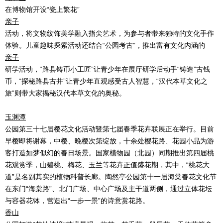
在博物馆开设“瓷上繁花”
亲子
活动，将文物纹饰美学融入指尖艺术，为参与者带来独特的文化手作
体验。儿童趣味探索活动还结合“公园考古”，推出富有文化内涵的
亲子
研学活动，“路县铸币小工匠”让青少年在展厅研学后动手“铸造”古钱
币，“探秘路县古井”让青少年直观感受古人智慧，“汉代本草文化之
旅”则带大家揭秘汉代本草文化的奥秘。
玉渊潭
公园第三十七届樱花文化活动暨第七届春季花卉联展正在举行。目前
早樱即将谢幕，中樱、晚樱次第绽放，十余处樱花路、花园小品为游
客打造如梦似幻的春日场景。国家植物园（北园）同期推出第四届桃
花观赏季，山碧桃、梅花、玉兰等花卉正值盛花期，其中，“桃花大
道”是名副其实的植物科普长廊。陶然亭公园第十一届海棠春花文化节
在东门“海棠路”、北门广场、中心广场及主干道两侧，通过立体花坛
与容器花钵，营造出“一步一景”的诗意赏花路。
香山