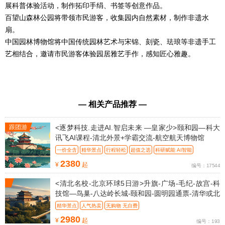
展科普体验活动，制作拓印手绢、书签等创意作品。
百望山森林公园将带领市民游客，收集园内自然素材，制作非遗水
扇。
中国园林博物馆将中国传统园林艺术与宋锦、刻瓷、珐琅等非遗手工
艺相结合，邀请市民游客体验园居雅艺手作，感知匠心雅趣。
— 相关产品推荐 —
跟团游
<逐梦科技.走进AI.智启未来 —皇家少>颐和园—科大
讯飞AI课程-清北外景+学霸交流-航空航天博物馆
一价全含
精华景点
行程轻松
超值之选
科研赋能 AI智能
2380
¥
起
编号：17544
<清北名校-北京环球5日游>升旗-广场-毛纪-故宫-科
技馆—鸟巢-八达岭长城-颐和园-圆明园通票-清华或北
大
精华景点
人气热卖
无购物 无自费
2980
¥
起
编号：193