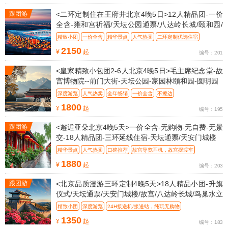
跟团游
<二环定制住在王府井北京4晚5日>12人精品团-一价
全含-雍和宫祈福/天坛公园通票/八达岭长城/颐和园/
高校拍照留
精致小团
一价全含
精华景点
人气热卖
二环定制优选住宿
2150
¥
起
编号：201
<皇家精致小包团2-6人北京4晚5日>毛主席纪念堂-故
宫博物院--前门大街-天坛公园-家园林颐和园-圆明园
深度游览
人气热卖
全年畅销
一价全含
不擦边
1800
¥
起
编号：195
跟团游
<邂逅亚朵北京4晚5天>一价全含-无购物-无自费-无景
交-18人精品团-三环延线住宿-天坛通票/天安门城楼
精华景点
人气热卖
口碑推荐
故宫导览耳机，故宫摆渡车
1880
¥
起
编号：203
跟团游
<北京品质漫游三环定制4晚5天>18人精品小团-升旗
仪式/天坛通票/天安门城楼/故宫/八达岭长城/鸟巢水立
方外景
精致小团
深度游览
24H接送机/接送站，纯玩无购物
1350
¥
起
编号：183