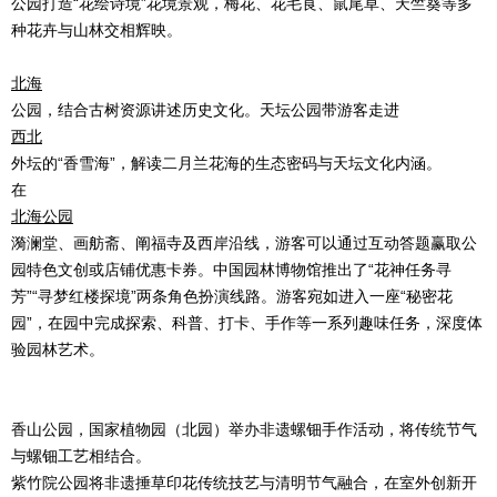
公园打造“花绘诗境”花境景观，梅花、花毛茛、鼠尾草、天竺葵等多
种花卉与山林交相辉映。
北海
公园，结合古树资源讲述历史文化。天坛公园带游客走进
西北
外坛的“香雪海”，解读二月兰花海的生态密码与天坛文化内涵。
在
北海公园
漪澜堂、画舫斋、阐福寺及西岸沿线，游客可以通过互动答题赢取公
园特色文创或店铺优惠卡券。中国园林博物馆推出了“花神任务寻
芳”“寻梦红楼探境”两条角色扮演线路。游客宛如进入一座“秘密花
园”，在园中完成探索、科普、打卡、手作等一系列趣味任务，深度体
验园林艺术。
香山公园，国家植物园（北园）举办非遗螺钿手作活动，将传统节气
与螺钿工艺相结合。
紫竹院公园将非遗捶草印花传统技艺与清明节气融合，在室外创新开