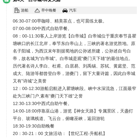
游船
早中晚餐
汽车
06:30-07:00早咖啡、精美茶点，也可晨练太极。
07:00-08:00中西式自助早餐。
08：00-11:30客人上岸游览【白帝城】白帝城位于重庆奉节县瞿
塘峡口的长江北岸，奉节东白帝山上，三峡的著名游览胜地。原
名子阳城，为西汉末年割据蜀地的公孙述所建，公孙述自号白
帝，故名城为"白帝城"。白帝城是观"夔门天下雄"的最佳地点。
历代著名诗人李白、杜甫、白居易、刘禹锡、苏轼、黄庭坚、范
成大、陆游等都曾登白帝，游夔门，留下大量诗篇，因此白帝城
又有"诗城"之美誉
12：00-12:30游船启航进入瞿塘峡段。峡中水深流急，江面最窄
处为三峡门户,素有“夔门天下雄”之誉
12:30-13:30中西式自助午餐。
14:00-18:00停靠巫山港，游览【神女天路】专属景区，天盏灯
平台、玻璃栈道、飞云台，俯瞰巫峡，返回游轮
18:30-19:30自助晚餐
20：30-21：00 文旅活动：【世纪工程-升船机】