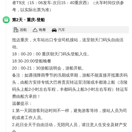
者T9次（15：06发车-次日15：40重庆西）（火车时间仅供参
考，以实际出票为准）
·
第2天
重庆-登船
游船
晚餐
汽车
抵达重庆，火车站出口专业司机接站，送至朝天门码头自由活
动。
18：00-20：00 重庆朝天门码头登船入住。
18:30-20:00登船晚餐
20：00-21：30游船说明会，游船开航。
备注：如遇强降雨季节的汛期或旱期，游船不能直接开抵重庆码
头，由船方安排专线大巴将贵宾转运至涪陵或丰都港上船（涪陵
码头上船2小时左右车程，丰都码头上船3小时左右车程）转运车
费由船方承担！
温馨提示：
1.第一天因游客到达时间不一样，避免游客等待，接站人员为司
机或者工作人员。
2.此日全天于自由活动，无陪同人员，请注意人生安全及财产安
全。