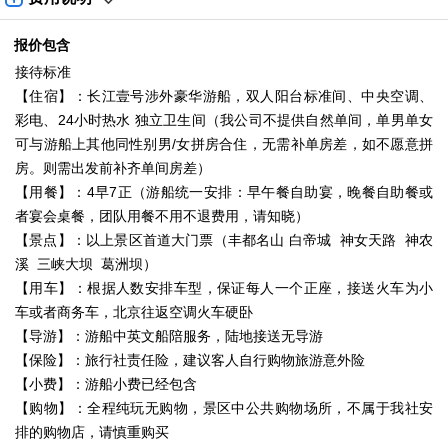
报价包含
接待标准
【住宿】：长江壹号涉外豪华游船，双人阳台标准间、中央空调、
彩电、24小时热水 独立卫生间（我公司不提供自然单间，单男单女
可与游船上其他同性别男/女拼房合住，无需补单房差，如不愿意拼
房。则需出发前补齐单间房差）
【用餐】：4早7正（游船统一安排：早午餐自助宴，晚餐自助餐或
者宴会桌餐，团队用餐不用不退费用，请知晓）
【景点】：以上景区首道大门票（丰都名山 白帝城 神女天路 神农
溪 三峡大坝 葛洲坝）
【用车】：根据人数安排车型，保证每人一个正座，接送火车为小
车或者商务车，北京往返空调火车硬卧
【导游】：游船中英文船陪服务，陆地接送无导游
【保险】：旅行社责任险，建议客人自行购物旅游意外险
【小费】：游船小费已经包含
【购物】：全程纯玩无购物，景区中公共购物场所，不属于我社安
排的购物店，请慎重购买