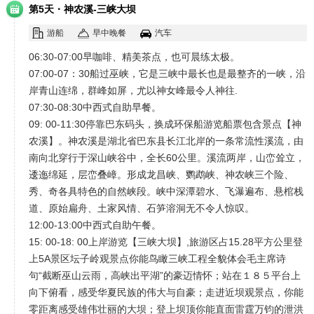
·
第5天
神农溪-三峡大坝
游船
早中晚餐
汽车
06:30-07:00早咖啡、精美茶点，也可晨练太极。
07:00-07：30船过巫峡，它是三峡中最长也是最整齐的一峡，沿
岸青山连绵，群峰如屏，尤以神女峰最令人神往.
07:30-08:30中西式自助早餐。
09: 00-11:30停靠巴东码头，换成环保船游览船票包含景点【神
农溪】。神农溪是湖北省巴东县长江北岸的一条常流性溪流，由
南向北穿行于深山峡谷中，全长60公里。溪流两岸，山峦耸立，
逶迤绵延，层峦叠嶂。形成龙昌峡、鹦鹉峡、神农峡三个险、
秀、奇各具特色的自然峡段。峡中深潭碧水、飞瀑遍布、悬棺栈
道、原始扁舟、土家风情、石笋溶洞无不令人惊叹。
12:00-13:00中西式自助午餐。
15: 00-18: 00上岸游览【三峡大坝】,旅游区占15.28平方公里登
上5A景区坛子岭观景点你能鸟瞰三峡工程全貌体会毛主席诗
句“截断巫山云雨，高峡出平湖”的豪迈情怀；站在１８５平台上
向下俯看，感受华夏民族的伟大与自豪；走进近坝观景点，你能
零距离感受雄伟壮丽的大坝；登上坝顶你能直面雷霆万钧的泄洪