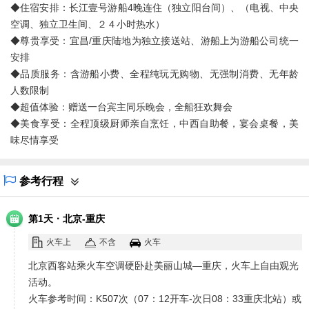
◆住宿安排：长江壹号游船4晚连住（独立阳台间）、（电视、中央
空调、独立卫生间、２４小时热水）
◆尊贵享受：宜昌/重庆陆地为独立接送站、游船上为游船公司统一
安排
◆品质服务：含游船小费、全程纯玩无购物、无强制消费、无年龄
人数限制
◆超值体验：赠送一台宾主同乐晚会，全船狂欢舞会
◆美食享受：全程顶级厨师亲自烹饪，中西自助餐，宴会桌餐，美
味尽情享受
参考行程
·
第1天
北京-重庆
火车上
不含
火车
北京西客站乘火车空调硬卧赴美丽山城—重庆，火车上自由观光
活动。
火车参考时间：K507次（07：12开车-次日08：33重庆北站）或