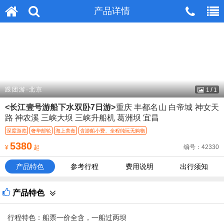
无法在这个位置找到：
产品详情
产品详情
head_m_tel.htm
/
跟团游·北京
1
1
<长江壹号游船下水双卧7日游>
重庆 丰都名山 白帝城 神女天
路 神农溪 三峡大坝 三峡升船机 葛洲坝 宜昌
深度游览
奢华邮轮
海上美食
含游船小费、全程纯玩无购物
5380
编号：42330
¥
起
产品特色
参考行程
费用说明
出行须知
产品特色
行程特色：船票一价全含，一船过两坝