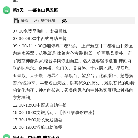
·
第3天
丰都名山风景区
游船
早中晚餐
07:00免费早咖啡、太极晨练，
07:30-08:30中西式自助早餐
09：00-11：30游船停靠丰都码头，上岸游览【丰都名山】景区
内林木苍翠，花香鸟语,建筑古色古香,雕塑、绘画民风质朴。庙
宇殿堂神像森罗,楼台亭阁依山而立，名人强客留墨遗雅,碑刻诗
联韵味隽永。奈何桥、鬼门关、黄泉路、十八层地狱、星辰墩、
玉皇殿、天子殿、考罪石、孽镜台、望乡台，化顽慑奸、惩恶扬
善,传说神奇。丰都名山景区，以其悠久的历史，难以替代的独特
的文化内涵，神奇的传说，秀美的风光向中外游客展现出神秘的
东方神韵。
12:00-13:00中西式自助午餐
15:00-16:00文旅活动：【长江故事馆讲座】
17:30-18:00船长欢迎酒会
18:00-19:00游船自助晚餐
·
第4天
白帝城-神女天路