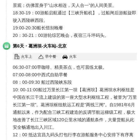
景观；仿佛置身于“山水相连，天人合一”的人间美景。
18:30-19：00游船启航通过【三峡升船机】，过船闸后游船旋即
驶入西陵峡西段。
19:00-20:30船长惜别晚餐
20：30-21：00游轮综艺晚会，夜宿三斗坪码头。
·
第6天
葛洲坝-火车站-北京
火车上
早中餐
火车
06:30-07:00早咖啡、精美茶点，也可晨练太极。
07:00-08:00中西式自助早餐
08：00-09:30 船过西陵峡东段
10: 00-11:00船过万里长江第一坝【葛洲坝】葛洲坝水利枢纽是
中国在长江干流上建设的第一座大型水利枢纽工程，被誉为"万里
长江第一坝"。葛洲坝枢纽航运工程是"两线三闸"。自1981年6月
通航以来，作为配合三峡工程建造的反调节航运梯级工程，极大
地改善了长江三峡区域120公里水域的通航条件，大量货船从此
安全畅通地出入川江。
12：00 抵达宜昌九码头打包行李在游船服务中心安排下有序离