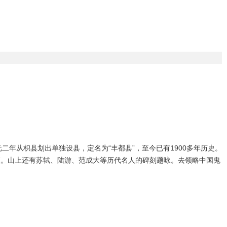
永元二年从枳县划出单独设县，定名为“丰都县”，至今已有1900多年历史。
座。山上还有苏轼、陆游、范成大等历代名人的碑刻题咏。去领略中国鬼