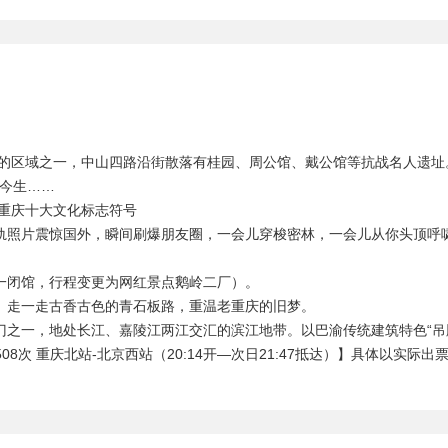
中的区域之一，中山四路沿街散落有桂园、周公馆、戴公馆等抗战名人遗址
今生……
是重庆十大文化标志符号
轨照片震惊国外，瞬间刷爆朋友圈，一会儿穿梭密林，一会儿从你头顶呼
一闭馆，行程变更为网红景点鹅岭二厂）。
。走一走古香古色的青石板路，重温老重庆的旧梦。
门之一，地处长江、嘉陵江两江交汇的滨江地带。以巴渝传统建筑特色“吊
次 重庆北站-北京西站（20:14开—次日21:47抵达）】具体以实际