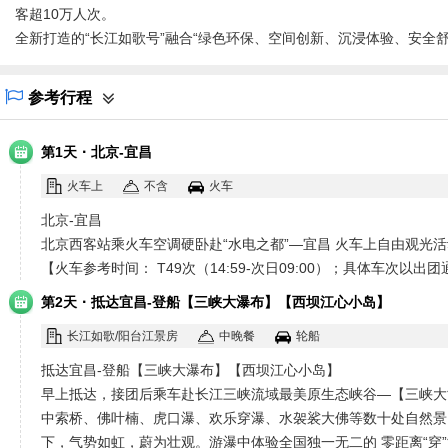
客超10万人次。
全新打造的“长江如歌号”融合“绿色环保、空间创新、沉浸体验、安
参考行程
·
第1天
北京-宜昌
火车上
不含
火车
北京-宜昌
北京西客站乘火车空调硬卧赴“水电之都”—宜昌 火车上自由观光活
【火车参考时间： T49次（14:59-次日09:00）；具体车次以出团通
·
第2天
抵达宜昌-登船【三峡大瀑布】【西坝江心小岛】
长江如歌/阳台江景房
中晚餐
轮船
抵达宜昌-登船【三峡大瀑布】【西坝江心小岛】
早上抵达，接团后乘车赴长江三峡流域最美原生态峡谷—【三峡大瀑
中索桥、佛叶楠、虎口瀑、欢乐穿瀑、水袈裟大佛等数十处自然景 观
下，气势如虹，蔚为壮观。游瀑中体验全国独一无二的 零距离“穿