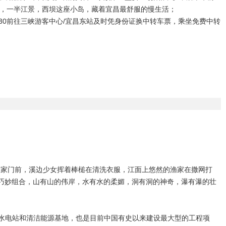
，一半江景，西坝这座小岛，藏着宜昌最舒服的慢生活；
19:30前往三峡游客中心/宜昌东站及时凭身份证换中转车票，乘坐免费中转
三峡人家门前，溪边少女挥着棒槌在清洗衣服，江面上悠然的渔家在撒网打
素巧妙组合，山有山的伟岸，水有水的柔媚，洞有洞的神奇，瀑有瀑的壮
大的水电站和清洁能源基地，也是目前中国有史以来建设最大型的工程项