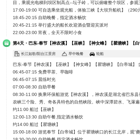
目，乘观光电梯到坝区制高点--坛子岭，可以俯瞰整个坝区，参
17:00-19:00 可自选乘坐观光船，体验三峡【大坝升船机】（290
18:45-20:15 自助晚餐，指定酒水畅饮
20:45-21:15 举行盛大的船长欢迎酒会暨迎宾派对
22:00-23:00 宵夜，全天不限时小食
·
第4天
巴东-奉节【神农溪】【巫峡】【神女峰】【瞿塘峡】【白
长江如歌/阳台江景房
早中晚餐
轮船
巴东-奉节【神农溪】【巫峡】【神女峰】【瞿塘峡】【白帝城】 
06:45-07:15 免费早茶、早咖啡
06:45-07:15 晨练时光
07:00-08:30 自助早餐
08:30-11:00 换乘环保船游览【神农溪】，神农溪是湖北
农峡三个险、秀、奇各具特色的自然峡段。峡中深潭碧水、飞瀑遍
约11:00 船过【巫峡】
12:00-13:30 自助午餐,指定酒水畅饮
约14:00 船过【瞿塘峡】
15:00-18:00 游览奉节【白帝城】位于瞿塘峡口的长江北岸
18:30-20:00 自助晚餐,指定酒水畅饮