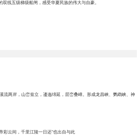
的双线五级梯级船闸，感受华夏民族的伟大与自豪。
公里。溪流两岸，山峦耸立，逶迤绵延，层峦叠嶂。形成龙昌峡、鹦鹉峡、神
辞白帝彩云间，千里江陵一日还”也出自与此