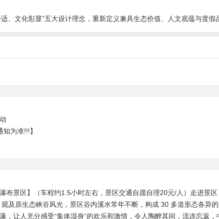
全舒适、文化彰显”五大设计理念，重新定义兼具生态价值、人文底蕴与度假
动
知为准!!!】
布景区】（车程约1.5小时左右，景区交通自愿自理20元/人）走进景
及原生态峡谷风光，景区谷内溪水常年不断，构成 30 多道形态各异的瀑布
”瀑，让人充分感受“集体湿身”的欢乐和激情，令人陶醉其间，流连忘返，