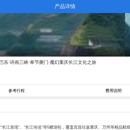
产品详情
产品详情
巴东·诗画三峡·奉节夔门·魔幻重庆长江文化之旅
参考行程
费用说明
”“长江发现”、“长江传说”等5艘游轮，覆盖宜昌往返重庆、万州等精品