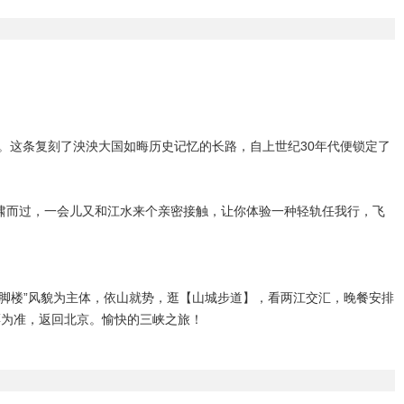
。这条复刻了泱泱大国如晦历史记忆的长路，自上世纪30年代便锁定了
啸而过，一会儿又和江水来个亲密接触，让你体验一种轻轨任我行，飞
脚楼”风貌为主体，依山就势，逛【山城步道】，看两江交汇，晚餐安排
出票为准，返回北京。愉快的三峡之旅！