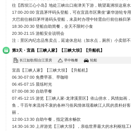
往【西坝江心小岛】地处三峡出口南津关下游，眺望葛洲坝这座水
17:00-20:00 宜昌茅坪码头登船，可在宜昌市区乘坐“豪华游
大巴前往秭归茅坪港码头登船，未及时办理中转需自行前往秭归茅
18:30-20:30 登船自助简餐，全天不限时小食
20:30-21:15 游船安全说明会
注：景区内纪念品售卖点，延途休息站（加水点，厕所）小卖部不
·
第3天
宜昌【三峡人家】【三峡大坝】【升船机】
长江如歌/阳台江景房
早中晚餐
轮船
宜昌【三峡人家】【三峡大坝】【升船机】
06:30-07:00 免费早茶、早咖啡
06:45-07:15 晨练时光
07:00-08:30 自助早餐
07:45-12:15 游览【三峡人家-龙津溪景区】依山傍水，
鱼，千百年来流传不衰的各种习俗风情体现着峡江人民的质朴好客
丽，
12:00-13:30 自助午餐，指定酒水畅饮
14:30-16:30 上岸游览【三峡大坝】，亲临世界最大的水