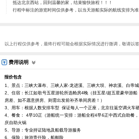
抵达北京西站，回到温馨的家，结束愉快旅程！！！
行程中标注的游览时间仅供参考，以当天游船实际的航线安排为准
以上行程仅供参考，最终行程可能会根据实际情况进行微调，敬请以
费用说明
报价包含
1、景点：三峡大瀑布、三峡人家-龙进溪、三峡大坝、神农溪、白帝
2、住宿：长江如歌号五星游轮所选舱房4晚（挂五星/超五星豪华游船
房差、如不愿意拼房、则需出发前补齐单间房差！）
3、用车：根据人数安排车型 保证每人一个正座，北京往返空调火车
4、餐食： 4早10正（游船统一安排：游船全程4早6正中西式自助
庆自助火锅
5、导游：专业持证陆地及船载导游服务
6、保险：旅游责任险，船舶险