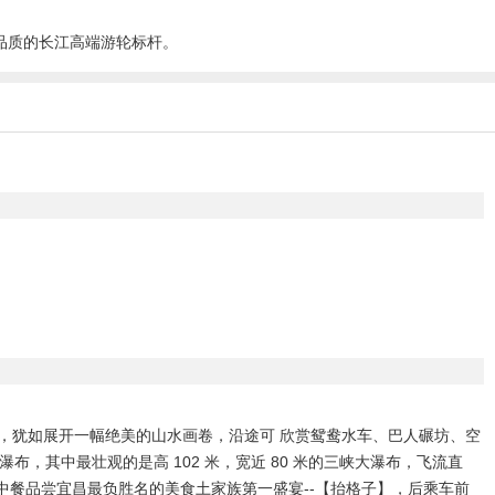
品质的长江高端游轮标杆。
区，犹如展开一幅绝美的山水画卷，沿途可 欣赏鸳鸯水车、巴人碾坊、空
，其中最壮观的是高 102 米，宽近 80 米的三峡大瀑布，飞流直
中餐品尝宜昌最负胜名的美食土家族第一盛宴--【抬格子】，后乘车前