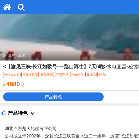
跟团游·北京
<【渝见三峡·长江如歌号·一览山河壮】7天6晚>
水电宜昌·秘境
爸妈放心游
超高满意度
高品质游
五星产品
一价全含
真纯玩
0购物
4980
¥
起
产品特色
产品特色
湖北巴东楚天轮船有限公司
公司成立于2002年，深耕长江三峡黄金水道二十余年，运营“长江如歌