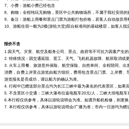
7、小费：游船小费已经包含
8、购物：全程纯玩无购物，景区中公共购物场所，不属于我社安排的
9、备注：游船上用餐和景点门票为游船打包价格，若客人自动放弃用
10、游船住宿一般为2楼(游轮大堂)阳台标准间的基础楼层，如客人指定
报价不含
1.因天气、灾害、航空及船务公司、景点、政府等不可抗力因素产生
2. 特殊情况：因交通延阻、罢工、天气、飞机机器故障、航班取消或
3. 火车上用餐、旅游意外保险、航空保险、自然单间、全程陪同、
消费，自费上岸景点游览由船方组织，费用包含景点门票、上岸费、
游览报名是否成功，请以船方的确认为准。
4. 行程中已赠送部分景点均为长江三峡中最为著名的代表景区，如
5. 不含景区小交通：三峡大瀑布往返电瓶车20元/人，三峡大坝电瓶车
6.本行程仅供参考，具体以游轮说明会为准。如遇升船机检修，则更
7. 本行程仅供参考，具体以游轮说明会/广播为准；市内一日游均为