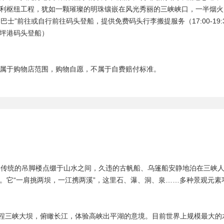
利枢纽工程，犹如一颗璀璨的明珠镶嵌在风光秀丽的三峡峡口，一半烟火
轮专用巴士”前往或自行前往码头登船，提供免费码头行李搬提服务（17:00-
坪港码头登船）
属于购物店范围，购物自愿，不属于自费赔付标准。
风情如画，传统的吊脚楼点缀于山水之间，久违的古帆船、乌篷船安静地泊在
。它“一肩挑两坝，一江携两溪”，这里石、瀑、洞、泉……多种景观元
利枢纽工程三峡大坝，俯瞰长江，体验高峡出平湖的意境。目前世界上规模最