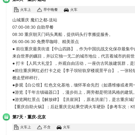
火车上
早中晚餐
火车
山城重庆 魔幻之都-送站
07:00-08:30 自助早餐
08:30 重庆朝天门码头离船，提供码头行李搬提服务。
06:00-06:30 免费早咖啡、精美茶点
● 前往重庆最美街道【中山四路】，作为中国抗战文化保存最集
来自世界的瞩目，并以它独一无二的城市地位，代言着城市的前世
● 打卡【人民大礼堂】，外观自由活动，一座仿古民族建筑群，
●前往重庆网红必打卡之处【李子坝轻轨穿楼观景平台】，一张轻
檐走壁样样行。
●参观【白公馆】红色文化基地，缅怀革命先烈（如遇维修或者周
●游览【千年古镇磁器口】，漫步街上，两旁都是明清风格的建筑
●游览网红景点【解放碑】【洪崖洞】，原名洪崖门，是古重庆城
【重庆自助火锅】；后赴重庆北站乘空调火车硬卧【参考车次：K508
·
第7天
重庆-北京
火车上
不含
火车