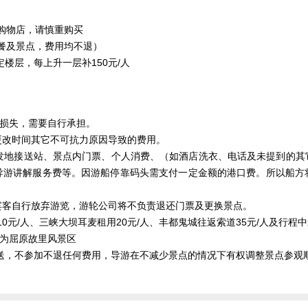
购物店，请慎重购买
餐及景点，费用均不退）
楼层，每上升一层补150元/人
的损失，需要自行承担。
更改时间其它不可抗力原因导致的费用。
出发地接送站、景点内门票、个人消费、（如酒店洗衣、电话及未提到的其它
导游讲解服务费等。因游船停靠码头需支付一定金额的港口费。所以船方
果宾客自行放弃游览，游轮公司将不负责退还门票及更换景点。
10元/人、三峡大坝耳麦租用20元/人、丰都鬼城往返索道35元/人及行程
换为屈原故里风景区
赠送，不参加不退任何费用，导游在不减少景点的情况下有权调整景点参观