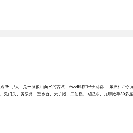
/人，往返35元/人）是一座依山面水的古城，春秋时称“巴子别都”，东汉和帝
、鬼门关、黄泉路、望乡台、天子殿、二仙楼、城隍殿、九蟒殿等30多