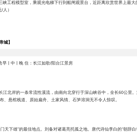
观三峡工程模型室，乘观光电梯下行到船闸观景台，近距离欣赏世界上最大
元/人）
帝城】
含早ￜ中ￜ晚 住：长江如歌/阳台江景房
省巴东县长江北岸的一条常流性溪流，由南向北穿行于深山峡谷中，全长60
布、悬棺栈道、原始扁舟、土家风情、石笋溶洞无不令人惊叹。
，观“夔门天下雄”的最佳地点。刘备对诸葛亮托孤之地。唐代诗仙李白的“朝