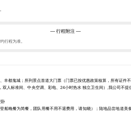
。
— 行程附注 —
签约行程为准。
城、丰都鬼城；所列景点首道大门票（门票已按优惠政策核算，所有证件
，双人标准间、中央空调、彩电、24小时热水 独立卫生间）,我公司不
硬卧
餐，登船晚餐为简餐，团队用餐不用不退费用，请知晓）；陆地品尝地道美