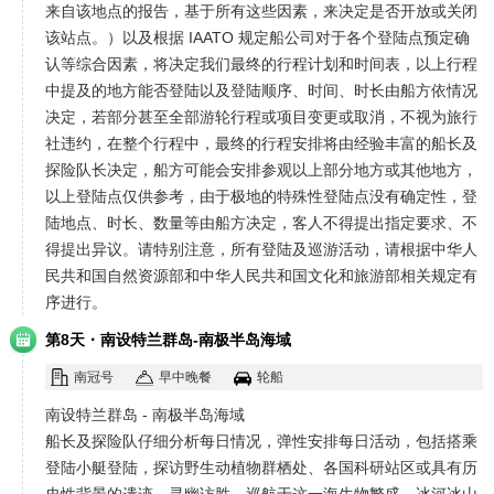
来自该地点的报告，基于所有这些因素，来决定是否开放或关闭
该站点。）以及根据 IAATO 规定船公司对于各个登陆点预定确
认等综合因素，将决定我们最终的行程计划和时间表，以上行程
中提及的地方能否登陆以及登陆顺序、时间、时长由船方依情况
决定，若部分甚至全部游轮行程或项目变更或取消，不视为旅行
社违约，在整个行程中，最终的行程安排将由经验丰富的船长及
探险队长决定，船方可能会安排参观以上部分地方或其他地方，
以上登陆点仅供参考，由于极地的特殊性登陆点没有确定性，登
陆地点、时长、数量等由船方决定，客人不得提出指定要求、不
得提出异议。请特别注意，所有登陆及巡游活动，请根据中华人
民共和国自然资源部和中华人民共和国文化和旅游部相关规定有
序进行。
·
第8天
南设特兰群岛-南极半岛海域
南冠号
早中晚餐
轮船
南设特兰群岛 - 南极半岛海域
船长及探险队仔细分析每日情况，弹性安排每日活动，包括搭乘
登陆小艇登陆，探访野生动植物群栖处、各国科研站区或具有历