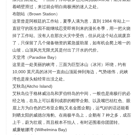
着峭壁滑过，来过就会明白南极洲的迷人之处。
布朗站（Brown Station）
这里曾是阿根廷的工作站，夏季人满为患，直到 1984 年站上一
直驻守的医生因不能继续忍受即将到来的漫长冬季，用一把火烧
掉了工作站。没有人在那次火灾中受伤，但从此这个站点就废弃
了，只保留了几个储备物资的紧急援助屋，如有机会爬上唯一的
山坡，山顶风光无限尤其是付出了汗水的代价。
天堂湾（Paradise Bay）
这里是一处美丽的峡湾，三面为巨型冰山（冰河）环绕，约有
10,000 英尺高的冰河一直由山顶延伸到海边，气势雄伟，此峡
湾也是座头鲸经常出没之处。
艾秋岛(Aitcho Island)
艾秋岛位于格林威治岛和罗伯特岛的中间，一般也是南极行的必
经之地，在岛上可以看到成群的帽带企鹅、以及嘴巴桔红色、眼
眉上方为白色的巴布亚企鹅(又名金图企鹅)，运气好的话还能看
到晒太阳的威德尔海豹。在南极半岛上，企鹅有 7 种之多，成百
上千，蔚为壮观，而且根本不怕人，有时还围着你团团转。
威廉敏娜湾 (Wilhelmina Bay)