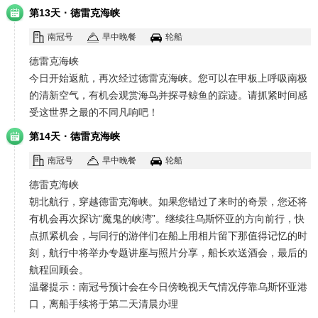
·
第13天
德雷克海峡
南冠号
早中晚餐
轮船
德雷克海峡
今日开始返航，再次经过德雷克海峡。您可以在甲板上呼吸南极
的清新空气，有机会观赏海鸟并探寻鲸鱼的踪迹。请抓紧时间感
受这世界之最的不同凡响吧！
·
第14天
德雷克海峡
南冠号
早中晚餐
轮船
德雷克海峡
朝北航行，穿越德雷克海峡。如果您错过了来时的奇景，您还将
有机会再次探访“魔鬼的峡湾”。继续往乌斯怀亚的方向前行，快
点抓紧机会，与同行的游伴们在船上用相片留下那值得记忆的时
刻，航行中将举办专题讲座与照片分享，船长欢送酒会，最后的
航程回顾会。
温馨提示：南冠号预计会在今日傍晚视天气情况停靠乌斯怀亚港
口，离船手续将于第二天清晨办理