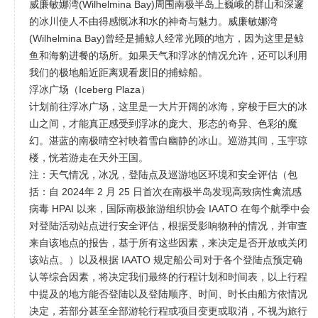
威廉敏娜湾(Wilhelmina Bay)周围南极半岛上巍峨的群山和深邃
的冰川使人不由得感慨冰和水的神奇与魅力。威廉敏娜湾
(Wilhelmina Bay)曾经是捕鲸人经常光顾的地方，因为这里是鲸
鱼和海豹进餐的场所。如果天气和浮冰的情况允许，还可以利用
我们的极地船近距离观看废旧的捕鲸船。
浮冰广场（Iceberg Plaza）
计划前往浮冰广场，这里是一大片开阔的冰海，穿梭于巨大的冰
山之间，才能真正感受到浮冰的庞大、形态的奇异、色彩的魔
幻。湛蓝的南极晴空衬映着雪白幽静的冰山。巡游其间，玉宇琼
楼，恍若游走在天外王国。
注：天气情况，冰况，登陆点及巡游地区环境和安全评估（包
括：自 2024年 2 月 25 日首次在南极半岛发现高致病性禽流感
病毒 HPAI 以来，国际南极旅游组织协会 IAATO 在每个航季中会
对登陆活动站点进行安全评估，根据受影响物种的情况，并审查
来自该地点的报告，基于所有这些因素，来决定是否开放或关闭
该站点。）以及根据 IAATO 规定船公司对于各个登陆点预定确
认等综合因素，将决定我们最终的行程计划和时间表，以上行程
中提及的地方能否登陆以及登陆顺序、时间、时长由船方依情况
决定，若部分甚至全部游轮行程或项目变更或取消，不视为旅行