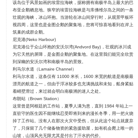
该岛位于风景如画的埃雷拉海峡，据称拥有南极半岛上最大的巴
布亚企鹅栖息地。狭窄的埃雷拉海峡是与库佛维尔岛之间的一条
壮观的海峡，冰山环抱。当游轮在冰山间穿行时，从观景甲板环
视四周，这里也是金图企鹅的聚集地，您将可惊喜地看到在岸上
筑巢的成群企鹅。
尼克港(Neko Harbour)
尼克港位于众山环抱的安沃尔湾(Andvord Bay)，壮观的冰川成
为它天然的屏障，是金图企鹅的聚集地。在这里我们能完全欣赏
到深幽的安沃尔湾和南极半岛的景致。
利马尔水道（Lamaire Channel）
利马尔水道，这条仅有 11000 米长，1600 米宽的航道是南极最
漂亮的航道之一，但由于浮冰较多也充满挑战和未知，船身紧贴
着峭壁滑过，来过就会明白南极洲的迷人之处。
布朗站（Brown Station）
这里曾是阿根廷的工作站，夏季人满为患，直到 1984 年站上一
直驻守的医生因不能继续忍受即将到来的漫长冬季，用一把火烧
掉了工作站。没有人在那次火灾中受伤，但从此这个站点就废弃
了，只保留了几个储备物资的紧急援助屋，如有机会爬上唯一的
山坡，山顶风光无限尤其是付出了汗水的代价。