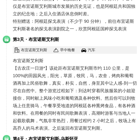
仅是布宜诺斯艾利斯城市发展的历史见证，也是阿根廷共和国独
立的纪念地；之后入住酒店休息倒时差。
特别赠送：阿根廷探戈表演（不少于 90 分钟），前往布宜诺斯
艾利斯著名的探戈表演剧院之一，欣赏阿根廷国粹探戈表演
·
第3天
布宜诺斯艾利斯
布宜诺斯艾利斯
早中晚餐
汽车
布宜诺斯艾利斯
【古农庄一日游*】该处距布宜诺斯艾利斯市约 110 公里，是
100%的田园风光，阳光，草原，牧民，马，农舍，烤肉和葡萄
酒再加上民俗歌舞，真实，朴实，自然，身至其中让人感-到一切
尽在自然中。整个游览过程如下：到达时穿着民族服装的小姐迎
接你，同时献上风味小吃和葡萄酒及各种饮料。然后你可以到牧
场上任意骑马，午餐享受地道的阿根廷各种熏烤食品，有各种酒
和饮料。在用餐的同时有民间歌舞表演，高潮时游客与当地人一
起载歌载舞，气氛非常热烈，用餐过程约 2 小时之后，牧场上有
高乔人的马术表演。之后返回布宜诺斯艾利斯。
·
第4天
布宜诺斯艾利斯-乌斯怀亚