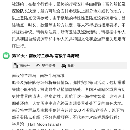
社违约，在整个行程中，最终的行程安排将由经验丰富的船长及
探险队长决定，船方可能会安排参观以上部分地方或其他地方，
以上登陆点仅供参考，由于极地的特殊性登陆点没有确定性，登
陆地点、时长、数量等由船方决定，客人不得提出指定要求、不
得提出异议。请特别注意，所有登陆及巡游活动，请根据中华人
民共和国自然资源部和中华人民共和国文化和旅游部相关规定有
序进行。
·
第10天
南设特兰群岛-南极半岛海域
南冠号
早中晚餐
轮船
南设特兰群岛 - 南极半岛海域
船长及探险队仔细分析每日情况，弹性安排每日活动，包括搭乘
登陆小艇登陆，探访野生动植物群栖处、各国科研站区或具有历
史性背景的遗迹。寻幽访胜，巡航于这一海生物繁盛、冰河冰山
四处环绕、人文历史史迹充裕及奇观美景处处可见的白色大地。
南设特兰群岛及南极半岛约有超过 100 个登陆/巡游点，以下为
部分登陆点介绍（不分先后顺序，不代表本次航程最终行程）
半月湾（Half Moon Island）