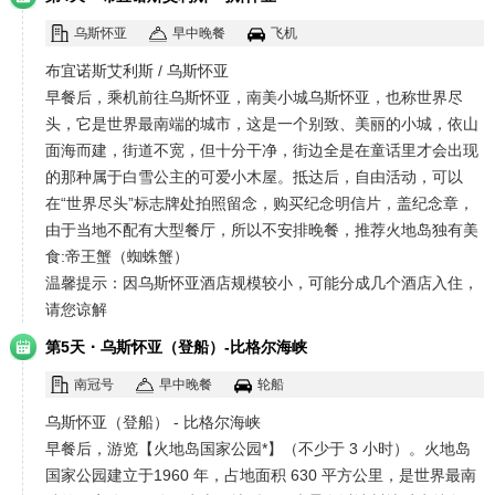
乌斯怀亚
早中晚餐
飞机
布宜诺斯艾利斯 / 乌斯怀亚
早餐后，乘机前往乌斯怀亚，南美小城乌斯怀亚，也称世界尽
头，它是世界最南端的城市，这是一个别致、美丽的小城，依山
面海而建，街道不宽，但十分干净，街边全是在童话里才会出现
的那种属于白雪公主的可爱小木屋。抵达后，自由活动，可以
在“世界尽头”标志牌处拍照留念，购买纪念明信片，盖纪念章，
由于当地不配有大型餐厅，所以不安排晚餐，推荐火地岛独有美
食:帝王蟹（蜘蛛蟹）
温馨提示：因乌斯怀亚酒店规模较小，可能分成几个酒店入住，
请您谅解
·
第5天
乌斯怀亚（登船）-比格尔海峡
南冠号
早中晚餐
轮船
乌斯怀亚（登船） - 比格尔海峡
早餐后，游览【火地岛国家公园*】（不少于 3 小时）。火地岛
国家公园建立于1960 年，占地面积 630 平方公里，是世界最南