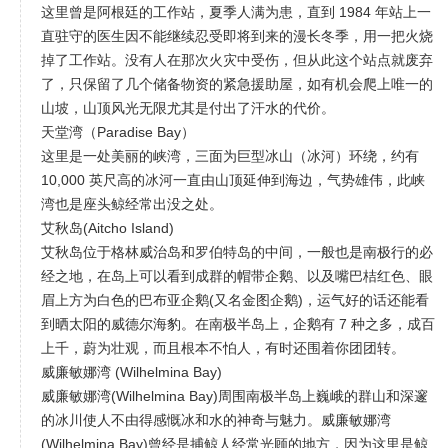
这里曾是阿根廷的工作站，夏季人满为患，直到 1984 年站上一
直驻守的医生因不能继续忍受即将到来的漫长冬季，用一把火烧
掉了工作站。没有人在那次火灾中受伤，但从此这个站点就废弃
了，只保留了几个储备物资的紧急援助屋，如有机会爬上唯一的
山坡，山顶风光无限尤其是付出了汗水的代价。
天堂湾（Paradise Bay）
这里是一处美丽的峡湾，三面为巨型冰山（冰河）环绕，约有
10,000 英尺高的冰河一直由山顶延伸到海边，气势雄伟，此峡
湾也是座头鲸经常出没之处。
艾秋岛(Aitcho Island)
艾秋岛位于格林威治岛和罗伯特岛的中间，一般也是南极行的必
经之地，在岛上可以看到成群的帽带企鹅、以及嘴巴桔红色、眼
眉上方为白色的巴布亚企鹅(又名金图企鹅)，运气好的话还能看
到晒太阳的威德尔海豹。在南极半岛上，企鹅有 7 种之多，成百
上千，蔚为壮观，而且根本不怕人，有时还围着你团团转。
威廉敏娜湾 (Wilhelmina Bay)
威廉敏娜湾(Wilhelmina Bay)周围南极半岛上巍峨的群山和深邃
的冰川使人不由得感慨冰和水的神奇与魅力。威廉敏娜湾
(Wilhelmina Bay)曾经是捕鲸人经常光顾的地方，因为这里是鲸