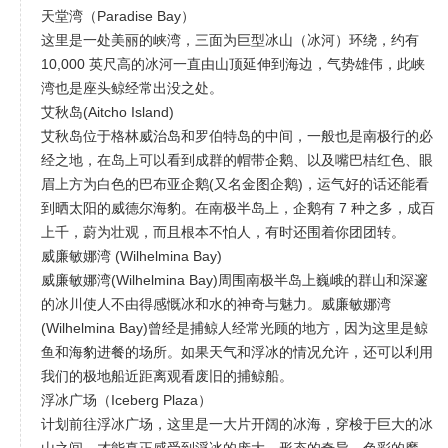
天堂湾（Paradise Bay）
这里是一处美丽的峡湾，三面为巨型冰山（冰河）环绕，约有
10,000 英尺高的冰河一直由山顶延伸到海边，气势雄伟，此峡
湾也是座头鲸经常出没之处。
艾秋岛(Aitcho Island)
艾秋岛位于格林威治岛和罗伯特岛的中间，一般也是南极行的必
经之地，在岛上可以看到成群的帽带企鹅、以及嘴巴桔红色、眼
眉上方为白色的巴布亚企鹅(又名金图企鹅)，运气好的话还能看
到晒太阳的威德尔海豹。在南极半岛上，企鹅有 7 种之多，成百
上千，蔚为壮观，而且根本不怕人，有时还围着你团团转。
威廉敏娜湾 (Wilhelmina Bay)
威廉敏娜湾(Wilhelmina Bay)周围南极半岛上巍峨的群山和深邃
的冰川使人不由得感慨冰和水的神奇与魅力。威廉敏娜湾
(Wilhelmina Bay)曾经是捕鲸人经常光顾的地方，因为这里是鲸
鱼和海豹进餐的场所。如果天气和浮冰的情况允许，还可以利用
我们的极地船近距离观看废旧的捕鲸船。
浮冰广场（Iceberg Plaza）
计划前往浮冰广场，这里是一大片开阔的冰海，穿梭于巨大的冰