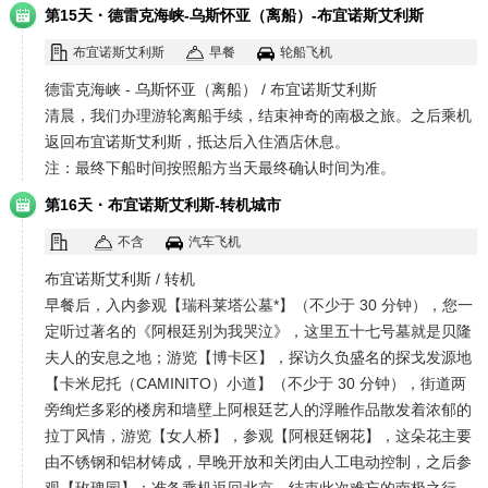
·
第15天
德雷克海峡-乌斯怀亚（离船）-布宜诺斯艾利斯
布宜诺斯艾利斯
早餐
轮船飞机
德雷克海峡 - 乌斯怀亚（离船） / 布宜诺斯艾利斯
清晨，我们办理游轮离船手续，结束神奇的南极之旅。之后乘机
返回布宜诺斯艾利斯，抵达后入住酒店休息。
注：最终下船时间按照船方当天最终确认时间为准。
·
第16天
布宜诺斯艾利斯-转机城市
不含
汽车飞机
布宜诺斯艾利斯 / 转机
早餐后，入内参观【瑞科莱塔公墓*】（不少于 30 分钟），您一
定听过著名的《阿根廷别为我哭泣》，这里五十七号墓就是贝隆
夫人的安息之地；游览【博卡区】，探访久负盛名的探戈发源地
【卡米尼托（CAMINITO）小道】（不少于 30 分钟），街道两
旁绚烂多彩的楼房和墙壁上阿根廷艺人的浮雕作品散发着浓郁的
拉丁风情，游览【女人桥】，参观【阿根廷钢花】，这朵花主要
由不锈钢和铝材铸成，早晚开放和关闭由人工电动控制，之后参