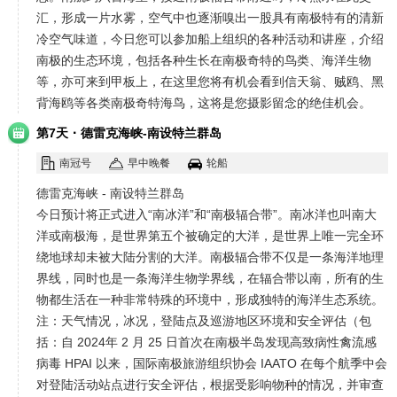
汇，形成一片水雾，空气中也逐渐嗅出一股具有南极特有的清新
冷空气味道，今日您可以参加船上组织的各种活动和讲座，介绍
南极的生态环境，包括各种生长在南极奇特的鸟类、海洋生物
等，亦可来到甲板上，在这里您将有机会看到信天翁、贼鸥、黑
背海鸥等各类南极奇特海鸟，这将是您摄影留念的绝佳机会。
·
第7天
德雷克海峡-南设特兰群岛
南冠号
早中晚餐
轮船
德雷克海峡 - 南设特兰群岛
今日预计将正式进入“南冰洋”和“南极辐合带”。南冰洋也叫南大
洋或南极海，是世界第五个被确定的大洋，是世界上唯一完全环
绕地球却未被大陆分割的大洋。南极辐合带不仅是一条海洋地理
界线，同时也是一条海洋生物学界线，在辐合带以南，所有的生
物都生活在一种非常特殊的环境中，形成独特的海洋生态系统。
注：天气情况，冰况，登陆点及巡游地区环境和安全评估（包
括：自 2024年 2 月 25 日首次在南极半岛发现高致病性禽流感
病毒 HPAI 以来，国际南极旅游组织协会 IAATO 在每个航季中会
对登陆活动站点进行安全评估，根据受影响物种的情况，并审查