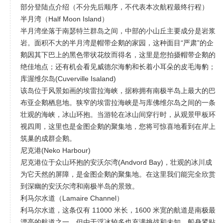
部分登陆点介绍（不分先后顺序，不代表本次航程最终行程）
半月湾（Half Moon Island）
半月湾坐落于南瑟特兰群岛之间，中部的小山丘主要成分是岩浆
岩。面积不大的半月湾是帽带企鹅的家园，这种面目“严肃”的企
鹅因其下巴上的黑色带状花纹而得名，这里是您拍摄帽带企鹅的
绝佳地点；还有机会看见威德尔海豹和长着小耳朵的皮毛海豹；
库渥维尔岛(Cuverville Isaland)
该岛位于风景如画的埃雷拉海峡，据称拥有南极半岛上最大的巴
布亚企鹅栖息地。狭窄的埃雷拉海峡是与库佛维尔岛之间的一条
壮观的海峡，冰山环抱。当游轮在冰山间穿行时，从观景甲板环
视四周，这里也是金图企鹅的聚集地，您将可惊喜地看到在岸上
筑巢的成群企鹅。
尼克港(Neko Harbour)
尼克港位于众山环抱的安沃尔湾(Andvord Bay)，壮观的冰川成
为它天然的屏障，是金图企鹅的聚集地。在这里我们能完全欣赏
到深幽的安沃尔湾和南极半岛的景致。
利马尔水道（Lamaire Channel）
利马尔水道，这条仅有 11000 米长，1600 米宽的航道是南极最
漂亮的航道之一，但由于浮冰较多也充满挑战和未知，船身紧贴