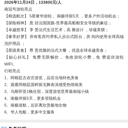
2026年11月24日，133800元/人
南冠号游轮亮点
【精选航次】 5星奢华游轮， 南极停留5天 ，更多户外活动机会；
【探险精神】 悬 挂法国国旗-世界最高船舶安全等级的象征；
【卓越悠享】 享 受法式生活艺术，高 雅设计 ，珍馐美馔；
【奢享好梦】 所有客房均带私人步出式阳台，房 间内使用全球高端
洗护用品 ；
【星级美食】 尊 贵优雅的法式大餐 ，优选全球卓越美食；
【贴心好礼】 免费无限畅饮， 免收游轮小费，免 费提供游轮
WIFl。
行程亮点
1、阿根廷古农庄游览，品尝当地特色美食
2、观看阿根廷国粹探戈舞表演感受热情南美
3、乌斯怀亚1晚住宿，深度游览世界最南端小镇
4、南极停留5天，更多登陆机会
5、南极巡航，近距离欣赏极地生物
6、华人包船，更多中文服务