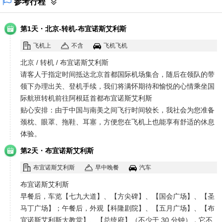
参考行程
·
第1天
北京-转机-布宜诺斯艾利斯
飞机上
不含
飞机飞机
北京 / 转机 / 布宜诺斯艾利斯
请客人于指定时间抵达北京首都国际机场集合，随后在领队的带
领下办理出关、登机手续，我们将满怀期待和愉悦的心情乘坐国
际航班转机前往阿根廷首都布宜诺斯艾利斯
贴心安排：由于中国与南美之间飞行时间较长，我社会为您准备
颈枕、眼罩、拖鞋、耳塞，方便您在飞机上也能享有舒适的休息
体验。
·
第2天
布宜诺斯艾利斯
布宜诺斯艾利斯
早中晚餐
汽车
布宜诺斯艾利斯
早餐后，车览【七九大道】、【方尖碑】、【国会广场】、【圣
马丁广场】；午餐后，外观【科隆剧院】、【五月广场】、【布
宜诺斯艾利斯大教堂】、【总统府】（不少于 30 分钟），它不