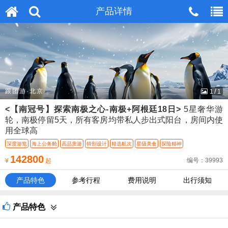
无法在这个位置找到：
产品详情
产品详情
head_m_tel.htm
/
跟团游·北京
1
1
<【南冠号】探索南极之心-南极+阿根廷18日>
5星奢华游
轮，南极停留5天，所有客房均带私人步出式阳台，房间内使
用全球高
深度游览
海上公务舱
高品质游
特别设计
精选航次
星级美食
探险精神
142800
编号：39993
¥
起
产品特色
参考行程
费用说明
出行须知
产品特色