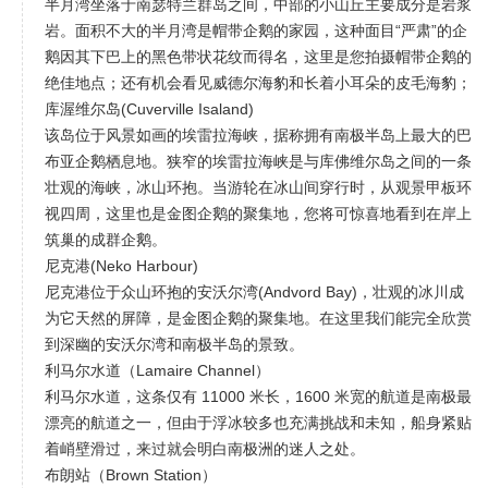
半月湾坐落于南瑟特兰群岛之间，中部的小山丘主要成分是岩浆
岩。面积不大的半月湾是帽带企鹅的家园，这种面目“严肃”的企
鹅因其下巴上的黑色带状花纹而得名，这里是您拍摄帽带企鹅的
绝佳地点；还有机会看见威德尔海豹和长着小耳朵的皮毛海豹；
库渥维尔岛(Cuverville Isaland)
该岛位于风景如画的埃雷拉海峡，据称拥有南极半岛上最大的巴
布亚企鹅栖息地。狭窄的埃雷拉海峡是与库佛维尔岛之间的一条
壮观的海峡，冰山环抱。当游轮在冰山间穿行时，从观景甲板环
视四周，这里也是金图企鹅的聚集地，您将可惊喜地看到在岸上
筑巢的成群企鹅。
尼克港(Neko Harbour)
尼克港位于众山环抱的安沃尔湾(Andvord Bay)，壮观的冰川成
为它天然的屏障，是金图企鹅的聚集地。在这里我们能完全欣赏
到深幽的安沃尔湾和南极半岛的景致。
利马尔水道（Lamaire Channel）
利马尔水道，这条仅有 11000 米长，1600 米宽的航道是南极最
漂亮的航道之一，但由于浮冰较多也充满挑战和未知，船身紧贴
着峭壁滑过，来过就会明白南极洲的迷人之处。
布朗站（Brown Station）