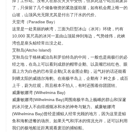
掉了工作站。没有人在那次火灾中受伤，但从此这个站点就废弃
了，只保留了几个储备物资的紧急援助屋，如有机会爬上唯一的
山坡，山顶风光无限尤其是付出了汗水的代价。
天堂湾（Paradise Bay）
这里是一处美丽的峡湾，三面为巨型冰山（冰河）环绕，约有
10,000 英尺高的冰河一直由山顶延伸到海边，气势雄伟，此峡
湾也是座头鲸经常出没之处。
艾秋岛(Aitcho Island)
艾秋岛位于格林威治岛和罗伯特岛的中间，一般也是南极行的必
经之地，在岛上可以看到成群的帽带企鹅、以及嘴巴桔红色、眼
眉上方为白色的巴布亚企鹅(又名金图企鹅)，运气好的话还能看
到晒太阳的威德尔海豹。在南极半岛上，企鹅有 7 种之多，成百
上千，蔚为壮观，而且根本不怕人，有时还围着你团团转。
威廉敏娜湾 (Wilhelmina Bay)
威廉敏娜湾(Wilhelmina Bay)周围南极半岛上巍峨的群山和深邃
的冰川使人不由得感慨冰和水的神奇与魅力。威廉敏娜湾
(Wilhelmina Bay)曾经是捕鲸人经常光顾的地方，因为这里是鲸
鱼和海豹进餐的场所。如果天气和浮冰的情况允许，还可以利用
我们的极地船近距离观看废旧的捕鲸船。