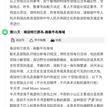
以上登陆点仅供参考，由于极地的特殊性登陆点没有确定性，登
陆地点、时长、数量等由船方决定，客人不得提出指定要求、不
得提出异议。请特别注意，所有登陆及巡游活动，请根据中华人
民共和国自然资源部和中华人民共和国文化和旅游部相关规定有
序进行。
·
第11天
南设特兰群岛-南极半岛海域
南冠号
早中晚餐
轮船
南设特兰群岛 - 南极半岛海域
船长及探险队仔细分析每日情况，弹性安排每日活动，包括搭乘
登陆小艇登陆，探访野生动植物群栖处、各国科研站区或具有历
史性背景的遗迹。寻幽访胜，巡航于这一海生物繁盛、冰河冰山
四处环绕、人文历史史迹充裕及奇观美景处处可见的白色大地。
南设特兰群岛及南极半岛约有超过 100 个登陆/巡游点，以下为
部分登陆点介绍（不分先后顺序，不代表本次航程最终行程）
半月湾（Half Moon Island）
半月湾坐落于南瑟特兰群岛之间，中部的小山丘主要成分是岩浆
岩。面积不大的半月湾是帽带企鹅的家园，这种面目“严肃”的企
鹅因其下巴上的黑色带状花纹而得名，这里是您拍摄帽带企鹅的