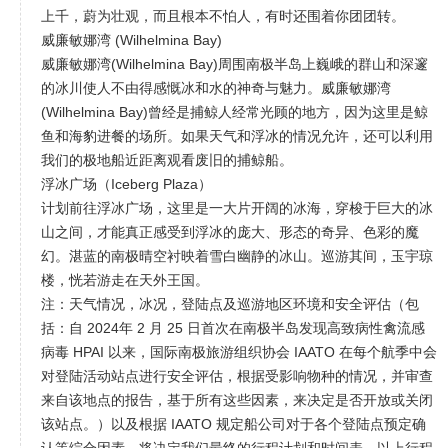
上千，蔚为壮观，而且根本不怕人，有时还围着你团团转。
威廉敏娜湾 (Wilhelmina Bay)
威廉敏娜湾(Wilhelmina Bay)周围南极半岛上巍峨的群山和深邃
的冰川使人不由得感慨冰和水的神奇与魅力。威廉敏娜湾
(Wilhelmina Bay)曾经是捕鲸人经常光顾的地方，因为这里是鲸
鱼和海豹进餐的场所。如果天气和浮冰的情况允许，还可以利用
我们的极地船近距离观看废旧的捕鲸船。
浮冰广场（Iceberg Plaza）
计划前往浮冰广场，这里是一大片开阔的冰海，穿梭于巨大的冰
山之间，才能真正感受到浮冰的庞大、形态的奇异、色彩的魔
幻。湛蓝的南极晴空衬映着雪白幽静的冰山。巡游其间，玉宇琼
楼，恍若游走在天外王国。
注：天气情况，冰况，登陆点及巡游地区环境和安全评估（包
括：自 2024年 2 月 25 日首次在南极半岛发现高致病性禽流感
病毒 HPAI 以来，国际南极旅游组织协会 IAATO 在每个航季中会
对登陆活动站点进行安全评估，根据受影响物种的情况，并审查
来自该地点的报告，基于所有这些因素，来决定是否开放或关闭
该站点。）以及根据 IAATO 规定船公司对于各个登陆点预定确