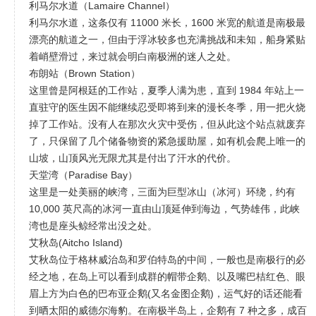
利马尔水道（Lamaire Channel）
利马尔水道，这条仅有 11000 米长，1600 米宽的航道是南极最
漂亮的航道之一，但由于浮冰较多也充满挑战和未知，船身紧贴
着峭壁滑过，来过就会明白南极洲的迷人之处。
布朗站（Brown Station）
这里曾是阿根廷的工作站，夏季人满为患，直到 1984 年站上一
直驻守的医生因不能继续忍受即将到来的漫长冬季，用一把火烧
掉了工作站。没有人在那次火灾中受伤，但从此这个站点就废弃
了，只保留了几个储备物资的紧急援助屋，如有机会爬上唯一的
山坡，山顶风光无限尤其是付出了汗水的代价。
天堂湾（Paradise Bay）
这里是一处美丽的峡湾，三面为巨型冰山（冰河）环绕，约有
10,000 英尺高的冰河一直由山顶延伸到海边，气势雄伟，此峡
湾也是座头鲸经常出没之处。
艾秋岛(Aitcho Island)
艾秋岛位于格林威治岛和罗伯特岛的中间，一般也是南极行的必
经之地，在岛上可以看到成群的帽带企鹅、以及嘴巴桔红色、眼
眉上方为白色的巴布亚企鹅(又名金图企鹅)，运气好的话还能看
到晒太阳的威德尔海豹。在南极半岛上，企鹅有 7 种之多，成百