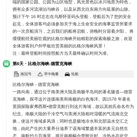
端的国家公园。公园为山区地型，风光景色以冰川地质为特色，
拥有众多河流湖泊与峡谷，以及从西北往东南方向延展的山脉。
预计下午 16 时左右在乌斯怀亚码头登船，登船后为了您的安全
起见，全体游客均必须参加关于海上生命安全的海事监管所要求
的一次弃船演习，之后我们的船将启航，傍晚时分迎着夕阳， 将
缓缓航经美丽壮观的比格尔海峡开始精彩的探索南极之旅，欢迎
全体游客到户外甲板欣赏美丽的比格尔海峡风景！
注：最终登船时间按照船方当天最终确认时间为准。
·
第6天
比格尔海峡-德雷克海峡
南冠号
早中晚餐
轮船
比格尔海峡 - 德雷克海峡
一路向南，通过位于南美洲大陆及南极半岛间的著名隧道—德雷
克海峡，探寻这片连接南美和南极的白色海洋。因1578 年著名
英国探险家弗西斯•德雷克航行到这片海域，故以其姓氏命名作为
纪念。南极大陆的干冷空气与美洲大陆相对湿暖的气流南北交
换，使这片海域多风浪；同时也是极地冷水和北部温水交汇之
地，由此产生的大量养分滋养了该海域繁盛丰富的多元自然生
态。南航约六百海里，接近南极幅合带附近时，冷热水在此交