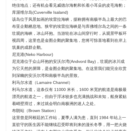
绝佳地点；还有机会看见威德尔海豹和长着小耳朵的皮毛海豹；
库渥维尔岛(Cuverville Isaland)
该岛位于风景如画的埃雷拉海峡，据称拥有南极半岛上最大的巴
布亚企鹅栖息地。狭窄的埃雷拉海峡是与库佛维尔岛之间的一条
壮观的海峡，冰山环抱。当游轮在冰山间穿行时，从观景甲板环
视四周，这里也是金图企鹅的聚集地，您将可惊喜地看到在岸上
筑巢的成群企鹅。
尼克港(Neko Harbour)
尼克港位于众山环抱的安沃尔湾(Andvord Bay)，壮观的冰川成
为它天然的屏障，是金图企鹅的聚集地。在这里我们能完全欣赏
到深幽的安沃尔湾和南极半岛的景致。
利马尔水道（Lamaire Channel）
利马尔水道，这条仅有 11000 米长，1600 米宽的航道是南极最
漂亮的航道之一，但由于浮冰较多也充满挑战和未知，船身紧贴
着峭壁滑过，来过就会明白南极洲的迷人之处。
布朗站（Brown Station）
这里曾是阿根廷的工作站，夏季人满为患，直到 1984 年站上一
直驻守的医生因不能继续忍受即将到来的漫长冬季，用一把火烧