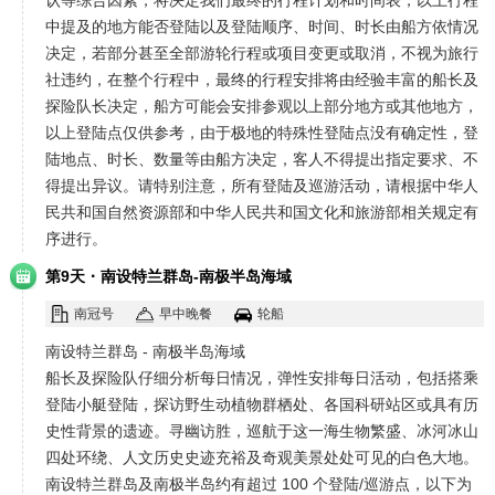
认等综合因素，将决定我们最终的行程计划和时间表，以上行程
中提及的地方能否登陆以及登陆顺序、时间、时长由船方依情况
决定，若部分甚至全部游轮行程或项目变更或取消，不视为旅行
社违约，在整个行程中，最终的行程安排将由经验丰富的船长及
探险队长决定，船方可能会安排参观以上部分地方或其他地方，
以上登陆点仅供参考，由于极地的特殊性登陆点没有确定性，登
陆地点、时长、数量等由船方决定，客人不得提出指定要求、不
得提出异议。请特别注意，所有登陆及巡游活动，请根据中华人
民共和国自然资源部和中华人民共和国文化和旅游部相关规定有
序进行。
·
第9天
南设特兰群岛-南极半岛海域
南冠号
早中晚餐
轮船
南设特兰群岛 - 南极半岛海域
船长及探险队仔细分析每日情况，弹性安排每日活动，包括搭乘
登陆小艇登陆，探访野生动植物群栖处、各国科研站区或具有历
史性背景的遗迹。寻幽访胜，巡航于这一海生物繁盛、冰河冰山
四处环绕、人文历史史迹充裕及奇观美景处处可见的白色大地。
南设特兰群岛及南极半岛约有超过 100 个登陆/巡游点，以下为