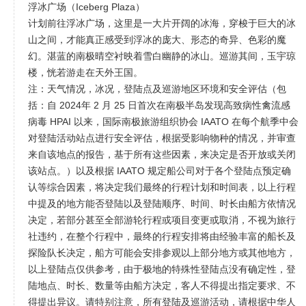
浮冰广场（Iceberg Plaza）
计划前往浮冰广场，这里是一大片开阔的冰海，穿梭于巨大的冰
山之间，才能真正感受到浮冰的庞大、形态的奇异、色彩的魔
幻。湛蓝的南极晴空衬映着雪白幽静的冰山。巡游其间，玉宇琼
楼，恍若游走在天外王国。
注：天气情况，冰况，登陆点及巡游地区环境和安全评估（包
括：自 2024年 2 月 25 日首次在南极半岛发现高致病性禽流感
病毒 HPAI 以来，国际南极旅游组织协会 IAATO 在每个航季中会
对登陆活动站点进行安全评估，根据受影响物种的情况，并审查
来自该地点的报告，基于所有这些因素，来决定是否开放或关闭
该站点。）以及根据 IAATO 规定船公司对于各个登陆点预定确
认等综合因素，将决定我们最终的行程计划和时间表，以上行程
中提及的地方能否登陆以及登陆顺序、时间、时长由船方依情况
决定，若部分甚至全部游轮行程或项目变更或取消，不视为旅行
社违约，在整个行程中，最终的行程安排将由经验丰富的船长及
探险队长决定，船方可能会安排参观以上部分地方或其他地方，
以上登陆点仅供参考，由于极地的特殊性登陆点没有确定性，登
陆地点、时长、数量等由船方决定，客人不得提出指定要求、不
得提出异议。请特别注意，所有登陆及巡游活动，请根据中华人