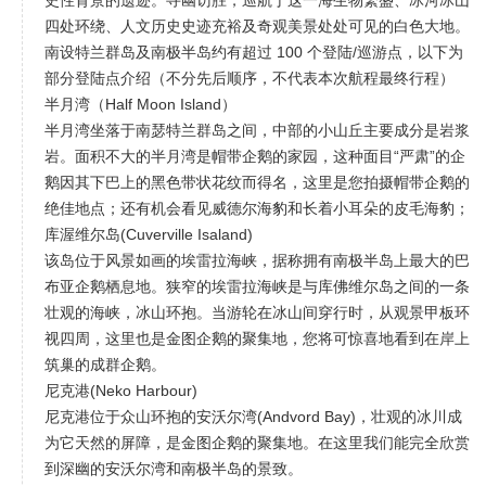
史性背景的遗迹。寻幽访胜，巡航于这一海生物繁盛、冰河冰山
四处环绕、人文历史史迹充裕及奇观美景处处可见的白色大地。
南设特兰群岛及南极半岛约有超过 100 个登陆/巡游点，以下为
部分登陆点介绍（不分先后顺序，不代表本次航程最终行程）
半月湾（Half Moon Island）
半月湾坐落于南瑟特兰群岛之间，中部的小山丘主要成分是岩浆
岩。面积不大的半月湾是帽带企鹅的家园，这种面目“严肃”的企
鹅因其下巴上的黑色带状花纹而得名，这里是您拍摄帽带企鹅的
绝佳地点；还有机会看见威德尔海豹和长着小耳朵的皮毛海豹；
库渥维尔岛(Cuverville Isaland)
该岛位于风景如画的埃雷拉海峡，据称拥有南极半岛上最大的巴
布亚企鹅栖息地。狭窄的埃雷拉海峡是与库佛维尔岛之间的一条
壮观的海峡，冰山环抱。当游轮在冰山间穿行时，从观景甲板环
视四周，这里也是金图企鹅的聚集地，您将可惊喜地看到在岸上
筑巢的成群企鹅。
尼克港(Neko Harbour)
尼克港位于众山环抱的安沃尔湾(Andvord Bay)，壮观的冰川成
为它天然的屏障，是金图企鹅的聚集地。在这里我们能完全欣赏
到深幽的安沃尔湾和南极半岛的景致。