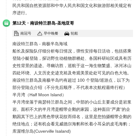
民共和国自然资源部和中华人民共和国文化和旅游部相关规定有
序进行。
·
第12天
南设特兰群岛-圣地亚哥
南冠号
早中晚餐
轮船
南设特兰群岛 - 南极半岛海域
船长及探险队仔细分析每日情况，弹性安排每日活动，包括搭乘
登陆小艇登陆，探访野生动植物群栖处、各国科研站区或具有历
史性背景的遗迹。寻幽访胜，巡航于这一海生物繁盛、冰河冰山
四处环绕、人文历史史迹充裕及奇观美景处处可见的白色大地。
南设特兰群岛及南极半岛约有超过 100 个登陆/巡游点，以下为
部分登陆点介绍（不分先后顺序，不代表本次航程最终行程）
半月湾（Half Moon Island）
半月湾坐落于南瑟特兰群岛之间，中部的小山丘主要成分是岩浆
岩。面积不大的半月湾是帽带企鹅的家园，这种面目“严肃”的企
鹅因其下巴上的黑色带状花纹而得名，这里是您拍摄帽带企鹅的
绝佳地点；还有机会看见威德尔海豹和长着小耳朵的皮毛海豹；
库渥维尔岛(Cuverville Isaland)