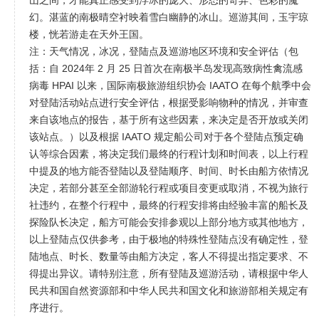
山之间，才能真正感受到浮冰的庞大、形态的奇异、色彩的魔
幻。湛蓝的南极晴空衬映着雪白幽静的冰山。巡游其间，玉宇琼
楼，恍若游走在天外王国。
注：天气情况，冰况，登陆点及巡游地区环境和安全评估（包
括：自 2024年 2 月 25 日首次在南极半岛发现高致病性禽流感
病毒 HPAI 以来，国际南极旅游组织协会 IAATO 在每个航季中会
对登陆活动站点进行安全评估，根据受影响物种的情况，并审查
来自该地点的报告，基于所有这些因素，来决定是否开放或关闭
该站点。）以及根据 IAATO 规定船公司对于各个登陆点预定确
认等综合因素，将决定我们最终的行程计划和时间表，以上行程
中提及的地方能否登陆以及登陆顺序、时间、时长由船方依情况
决定，若部分甚至全部游轮行程或项目变更或取消，不视为旅行
社违约，在整个行程中，最终的行程安排将由经验丰富的船长及
探险队长决定，船方可能会安排参观以上部分地方或其他地方，
以上登陆点仅供参考，由于极地的特殊性登陆点没有确定性，登
陆地点、时长、数量等由船方决定，客人不得提出指定要求、不
得提出异议。请特别注意，所有登陆及巡游活动，请根据中华人
民共和国自然资源部和中华人民共和国文化和旅游部相关规定有
序进行。