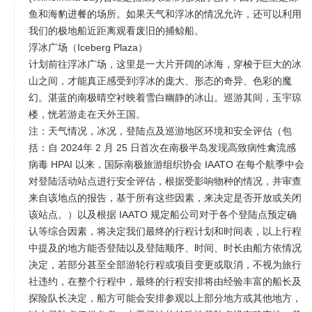
鱼和海豹进餐的场所。如果天气和浮冰的情况允许，还可以利用
我们的极地船近距离观看废旧的捕鲸船。
浮冰广场（Iceberg Plaza）
计划前往浮冰广场，这里是一大片开阔的冰海，穿梭于巨大的冰
山之间，才能真正感受到浮冰的庞大、形态的奇异、色彩的魔
幻。湛蓝的南极晴空衬映着雪白幽静的冰山。巡游其间，玉宇琼
楼，恍若游走在天外王国。
注：天气情况，冰况，登陆点及巡游地区环境和安全评估（包
括：自 2024年 2 月 25 日首次在南极半岛发现高致病性禽流感
病毒 HPAI 以来，国际南极旅游组织协会 IAATO 在每个航季中会
对登陆活动站点进行安全评估，根据受影响物种的情况，并审查
来自该地点的报告，基于所有这些因素，来决定是否开放或关闭
该站点。）以及根据 IAATO 规定船公司对于各个登陆点预定确
认等综合因素，将决定我们最终的行程计划和时间表，以上行程
中提及的地方能否登陆以及登陆顺序、时间、时长由船方依情况
决定，若部分甚至全部游轮行程或项目变更或取消，不视为旅行
社违约，在整个行程中，最终的行程安排将由经验丰富的船长及
探险队长决定，船方可能会安排参观以上部分地方或其他地方，