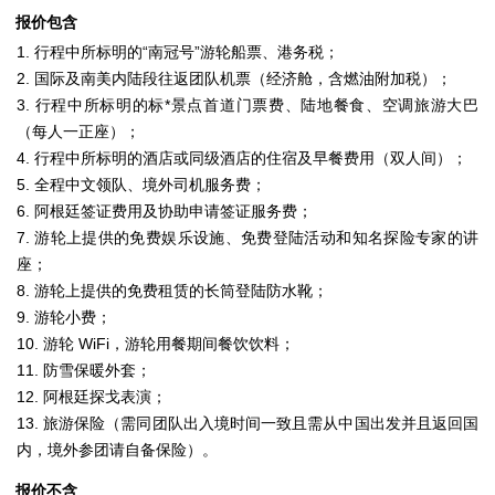
报价包含
1. 行程中所标明的“南冠号”游轮船票、港务税；
2. 国际及南美内陆段往返团队机票（经济舱，含燃油附加税）；
3. 行程中所标明的标*景点首道门票费、陆地餐食、空调旅游大巴
（每人一正座）；
4. 行程中所标明的酒店或同级酒店的住宿及早餐费用（双人间）；
5. 全程中文领队、境外司机服务费；
6. 阿根廷签证费用及协助申请签证服务费；
7. 游轮上提供的免费娱乐设施、免费登陆活动和知名探险专家的讲
座；
8. 游轮上提供的免费租赁的长筒登陆防水靴；
9. 游轮小费；
10. 游轮 WiFi，游轮用餐期间餐饮饮料；
11. 防雪保暖外套；
12. 阿根廷探戈表演；
13. 旅游保险（需同团队出入境时间一致且需从中国出发并且返回国
内，境外参团请自备保险）。
报价不含