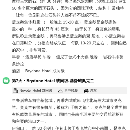
摩拉吉大圆石:（约 30 分钟）每当海水退潮时，沙滩上就会 露出
50 多个巨大的圆形石头 ， 因为它的圆球形状 ，结构非 常独特
，让每一位见到这些石头的人都不得不惊叹不已。
蓝企鹅集体归巢:（一般晚上 19-20 点） 蓝企鹅是企鹅家族
最小的一种 ，身长只有 43 厘米 ， 由于长了一身蓝色的羽毛 ，
所以称之为蓝企鹅 ，奥马鲁港是蓝企鹅的聚 居地 ，小蓝企鹅会
在日落时分 ，分批次结成队伍 ，每队 10-20 只左右 ， 回到自己
的家中 ，非常可爱。
早餐 ：酒店早餐 午餐 ：但尼丁台式小火锅 晚餐 ：岩石牛排薯
条沙拉
酒店： Brydone Hotel 或同级
·
第7天
Brydone Hotel 或同级-基督城奥克兰
Novotel Hotel 或同级
早中晚餐
汽车
早餐后乘车前往基督城，再乘内陆航班飞往北岛最大城市奥克
兰。奥克兰有很多帆船，被称为"千帆之都 "， 奥克兰是全世界拥
有帆船数量最多的城市 ， 同时也是南半球主要的交通航运枢纽
和主要的港口之一。
伊甸山：（约 30 分钟）伊甸山位于奥克兰市中心南面， 是奥克