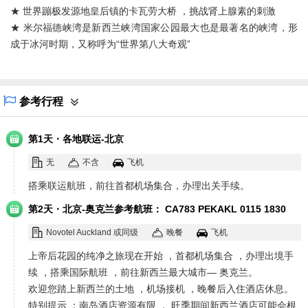
★ 世界蹦极发源地皇后镇的卡瓦劳大桥 ，挑战肾上腺素的刺激
★ 米尔福德峡湾是新西兰峡湾国家公园最大也是最著名的峡湾，形
成于冰河时期，又称呼为“世界第八大奇观”
参考行程
·
第1天
各地联运-北京
无
不含
飞机
搭乘联运航班，前往首都机场集合，办理出关手续。
·
第2天
北京-奥克兰参考航班： CA783 PEKAKL 0115 1830
Novotel Auckland 或同级
晚餐
飞机
上帝后花园的纯净之旅现在开始 ，首都机场集合 ，办理出境手
续 ，搭乘国际航班 ，前往新西兰最大城市— 奥克兰。
欢迎您踏上新西兰的土地 ，机场接机 ，晚餐后入住酒店休息。
特别提示 ：南岛酒店资源有限 ， 旺季期间新西兰酒店可能会根