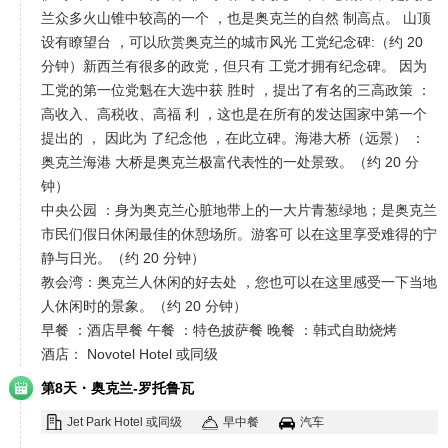
兰众多火山锥中较高的一个 ，也是奥克兰的自然 制高点。 山顶
设有瞭望台 ，可以欣赏奥克兰的城市风光 工党纪念碑:（约 20
分钟）新西兰有很多的政党，但只有 工党才拥有纪念碑。 因为
工党的第一位党魁在大选中获 胜时 ，提出了有名的三高政策 ：
高收入、高税收、高福 利 ，这也是在所有的发达国家中第一个
提出的 ， 因此为 了纪念他 ，在此立碑。海港大桥（远景） ：
奥克兰海港 大桥是奥克兰极富代表性的一处景致。（约 20 分
钟）
中央公园 ：身为奥克兰心脏地带上的一大片青葱绿地；是奥克兰
市民们假日休闲最佳的休憩场所。游客可 以在这里享受难得的宁
静与日光。（约 20 分钟）
教会湾：奥克兰人休闲的好去处 ，您也可以在这里感受一下当地
人休闲时的景象。（约 20 分钟）
早餐 ：酒店早餐 午餐 ：特色披萨餐 晚餐 ：韩式自助烧烤
酒店： Novotel Hotel 或同级
·
第8天
奥克兰-罗托鲁瓦
Jet Park Hotel 或同级
早中餐
汽车