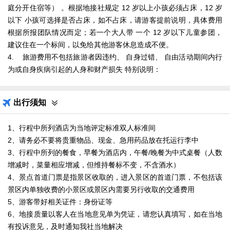
庭分开住宿等） 。根据地接社规定 12 岁以上小孩必须占床，12 岁
以下 小孩可选择是否占床，如不占床，请游客提前说明，具体费用
根据所报团队情况而定；若一个大人带 一个 12 岁以下儿童参团，
建议住在一个标间，以免给其他游客休息造成不便。
4. 旅游费用不包括旅游者因违约、 自身过错、 自由活动期间内行
为或自身疾病引起的人身和财产损失 特别说明：
出行须知
1、行程中所列酒店为当地评定标准双人标准间
2、请务必不要将贵重物品、现金、急用药品放在托运行李中
3、行程中所列的餐食，早餐为酒店内，午餐/晚餐为中式桌餐（人数
增减时，菜量相应增减，但维持餐标不变，不含酒水）
4、景点首道门票是指景区收取的，进入景区的首道门票，不包括该
景区内单独收费的小景区或景区内需要另行收取的交通费用
5、游客带好相关证件：身份证等
6、地接质量以客人在当地意见单为凭证，请您认真填写，如在当地
有投诉意见，及时通知我社当地解决