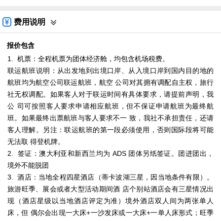
费用说明
报价包含
1. 机票：全程机票为团体经济舱，均包含机场税费。
联运航班说明：从出发地到出境口岸、从入境口岸到国内目的地的
航班均为航空公司联运航班，航空 公司对其拥有调配自主权，旅行
社无权调配。如果客人对于联运时间有具体要求，请提前声明，我
公 司可按照客人要求申请相应航班，但不保证申请航班为最终航
班。如果最终出票航班与客人要求不一 致，我社不承担责任，还请
客人理解。另注：联运航班的第一段必须使用，否则国际段将可能
无法取 得登机牌。
2. 签证：澳大利亚和新西兰均为 ADS 团体另纸签证。团进团出，
境外不能脱团
3. 酒店：当地全程四星酒店（蒂卡波湖三星，因当地条件有限）。
旅游旺季、展会或者大型活动期间酒 店个别站酒店会有三星情况出
现（酒店星级以当地酒店评定为准）境外酒店双人间为两张单人
床，但 偶尔会出现一大床+一沙发床或一大床+一单人床形式；旺季