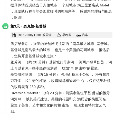
据具体情况调整当日入住城市 ，个别城市 为三星酒店或 Motel
，且团队行程可能会因此临时调整顺序等 ，感谢您的理解与配合
，谢谢!
·
第3天
奥克兰-基督城
The Gadley Hotel 或同级
早晚餐
汽车
酒店早餐后 ，乘坐内陆航班飞往新西兰南岛最大城市--基督城。
基督城是南岛最大的城市 ，也是一个美丽的花园城市 ，抵达后
，您将开启基督城城市之旅：
雅芳河：（约 20 分钟）基督城的母亲河 ，河两岸绿草如茵 ，河
上可以看见一些小船徐徐划过 ，犹如“再 别康桥”的景象。
基督城植物园：（约 15 分钟） 占地面积三十公顷 ， 种有超过
万种本土和引进的植物 ，玫瑰园是植物园中 心 ，仅在这里种植
的玫瑰就有 250 多种。
Riverside market：（约 20 分钟）河滨市集位于基 督城的雅芳
河河畔 ，以其英式建筑、美丽的花园和充 满历史的街区闻名 ，
聚集了美食、艺术和文化的总和 市场 ，展现出独特的文艺气
息。