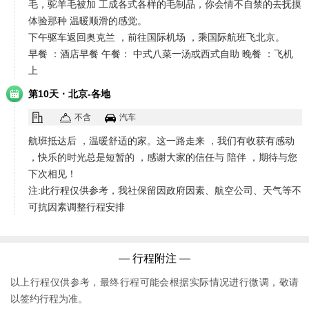
毛，驼羊毛被加 工成各式各样的毛制品，你会情不自禁的去抚摸
体验那种 温暖顺滑的感觉。
下午驱车返回奥克兰 ，前往国际机场 ，乘国际航班飞北京。
早餐 ：酒店早餐 午餐： 中式八菜一汤或西式自助 晚餐 ：飞机
上
·
第10天
北京-各地
不含
汽车
航班抵达后 ，温暖舒适的家。这一路走来 ，我们有收获有感动
，快乐的时光总是短暂的 ，感谢大家的信任与 陪伴 ，期待与您
下次相见！
注:此行程仅供参考，我社保留因政府因素、航空公司、天气等不
可抗因素调整行程安排
— 行程附注 —
以上行程仅供参考，最终行程可能会根据实际情况进行微调，敬请
以签约行程为准。