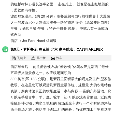
的红杉树林步道长达半公里 ，走在其上， 就像是在走红地毯般
，柔软而有弹性。
波西尼亚温泉:（约 20 分钟）晚餐后您可自行前往世界十大温泉
之一的波西尼亚天热温泉洗去一路的旅途 疲劳（温泉费用自理）
早餐 ：酒店早餐 午餐 ：特色牛排餐 晚餐： 中式八菜一汤或西
式自助
酒店 ：Jet Park Hotel 或同级
·
第9天
罗托鲁瓦-奥克兰-北京 参考航班：CA784 AKLPEK
2050 0510+1
飞机上
早中餐
汽车
酒店早餐后 ，前往爱歌顿农场:“爱歌顿 ”休闲农庄是新西兰最佳
五星级旅游景点之一。农庄牧场面积为
350 英亩(即 135 公顷)，是新西兰面积最大的观光及生产 型家族
牧场。在这里您可以观赏到新西兰最传统，规模最 大的农场特色
表演，亲身体验真正的牧场生活，参与内容 丰富的户外活动。您
可以亲手喂食牛、羊、鹿、驼羊，还 可以参观奇异果园。近距离
接触各种动物，乘坐全地形的 牧场观光车进行一个小时的纯净新
西兰牧场之旅，包括羊 毛加工厂的体验，当你在加工厂里看到羊