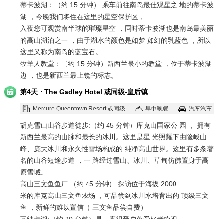
蒂卡波湖：（约 15 分钟） 乘车前往南岛最佳观星之 地的蒂卡波
湖 ，今晚我们将住在这里的星空保护区，
入夜您可观赏南半球的璀璨星空 ，同时蒂卡波湖也是南岛最美丽
的高山湖泊之一 ，由于湖水的颜色是如梦 如幻的乳蓝色 ，所以
这里又称为南岛的蓝宝石。
牧羊人教堂：（约 15 分钟）新西兰最小的教堂 ，位于蒂卡波湖
边 ，也是新西兰最上镜的标志。
·
第4天
The Gadley Hotel 或同级-皇后镇
Mercure Queentown Resort 或同级
早中晚餐
汽车汽车
胡克雪山山谷步道徒步:（约 45 分钟）库克山国家公 园 ， 拥有
新西兰最高的山脉和最长的冰川。这里是星 光照耀下由险峻山
峰、庞大冰川和永久性雪场构成的 纯净高山世界。这里有多条著
名的山谷短途步道 ，一 路经过雪山、冰川、草甸仿佛置身于高
原雪域。
高山三文鱼鱼厂:（约 45 分钟） 探访位于海拔 2000
米的库克高山三文鱼农场 ，可品尝到冰川水培育出的 顶级三文
鱼 ，新鲜的难以置信（ 三文鱼品尝自费）