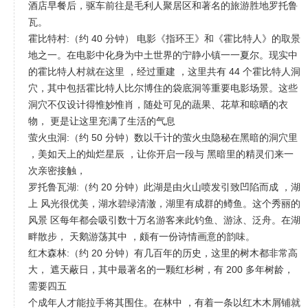
酒店早餐后，驱车前往是毛利人聚居区和著名的旅游胜地罗托鲁
瓦。
霍比特村:（约 40 分钟） 电影《指环王》和《霍比特人》的取景
地之一。在电影中化身为中土世界的宁静小镇一一夏尔。现实中
的霍比特人村就在这里 ，经过重建 ，这里共有 44 个霍比特人洞
穴，其中包括霍比特人比尔博住的袋底洞等重要电影场景。这些
洞穴不仅设计得惟妙惟肖，随处可见的蔬果、花草和晾晒的衣
物， 更是让这里充满了生活的气息
萤火虫洞:（约 50 分钟）数以千计的萤火虫隐秘在黑暗的洞穴里
，美如天上的灿烂星辰 ，让你开启一段与 黑暗里的精灵们来一
次亲密接触，
罗托鲁瓦湖:（约 20 分钟）此湖是由火山喷发引致凹陷而成 ，湖
上 风光很优美，湖水碧绿清澈，湖里有成群的鳟鱼。这个秀丽的
风景 区每年都会吸引数十万名游客来此钓鱼、游泳、泛舟。在湖
畔散步， 天鹅游荡其中 ，颇有一份诗情画意的韵味。
红木森林:（约 20 分钟）有几百年的历史，这里的树木都非常高
大， 遮天蔽日，其中最著名的一颗红杉树，有 200 多年树龄，
需要四五
个成年人才能拉手将其围住。在林中 ，有着一条以红木木屑铺就