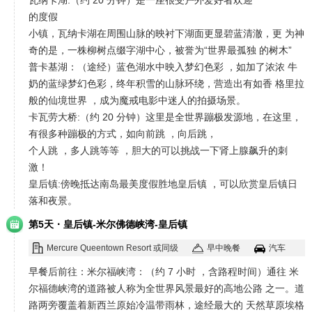
瓦纳卡湖:（约 20 分钟）是一座很受户外爱好者欢迎
的度假
小镇，瓦纳卡湖在周围山脉的映衬下湖面更显碧蓝清澈，更 为神
奇的是，一株柳树点缀字湖中心，被誉为“世界最孤独 的树木”
普卡基湖：（途经）蓝色湖水中映入梦幻色彩 ，如加了浓浓 牛
奶的蓝绿梦幻色彩，终年积雪的山脉环绕，营造出有如香 格里拉
般的仙境世界 ，成为魔戒电影中迷人的拍摄场景。
卡瓦劳大桥:（约 20 分钟）这里是全世界蹦极发源地，在这里，
有很多种蹦极的方式，如向前跳 ，向后跳，
个人跳 ，多人跳等等 ，胆大的可以挑战一下肾上腺飙升的刺
激！
皇后镇:傍晚抵达南岛最美度假胜地皇后镇 ，可以欣赏皇后镇日
落和夜景。
·
第5天
皇后镇-米尔佛德峡湾-皇后镇
Mercure Queentown Resort 或同级
早中晚餐
汽车
早餐后前往：米尔福峡湾：（约 7 小时 ，含路程时间）通往 米
尔福德峡湾的道路被人称为全世界风景最好的高地公路 之一。道
路两旁覆盖着新西兰原始冷温带雨林，途经最大的 天然草原埃格