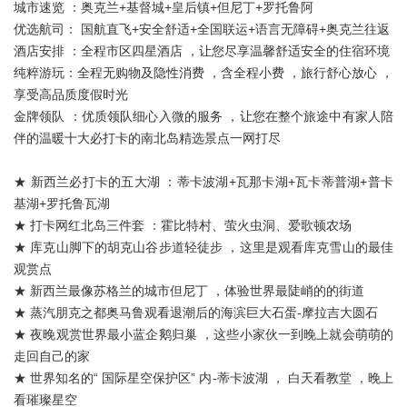
城市速览 ：奥克兰+基督城+皇后镇+但尼丁+罗托鲁阿
优选航司： 国航直飞+安全舒适+全国联运+语言无障碍+奥克兰往返
酒店安排 ：全程市区四星酒店 ，让您尽享温馨舒适安全的住宿环境
纯粹游玩：全程无购物及隐性消费 ，含全程小费 ，旅行舒心放心 ，
享受高品质度假时光
金牌领队 ：优质领队细心入微的服务 ，让您在整个旅途中有家人陪
伴的温暖十大必打卡的南北岛精选景点一网打尽
★ 新西兰必打卡的五大湖 ：蒂卡波湖+瓦那卡湖+瓦卡蒂普湖+普卡
基湖+罗托鲁瓦湖
★ 打卡网红北岛三件套 ：霍比特村、萤火虫洞、爱歌顿农场
★ 库克山脚下的胡克山谷步道轻徒步 ，这里是观看库克雪山的最佳
观赏点
★ 新西兰最像苏格兰的城市但尼丁 ，体验世界最陡峭的的街道
★ 蒸汽朋克之都奥马鲁观看退潮后的海滨巨大石蛋-摩拉吉大圆石
★ 夜晚观赏世界最小蓝企鹅归巢 ，这些小家伙一到晚上就会萌萌的
走回自己的家
★ 世界知名的“ 国际星空保护区” 内-蒂卡波湖 ， 白天看教堂 ，晚上
看璀璨星空