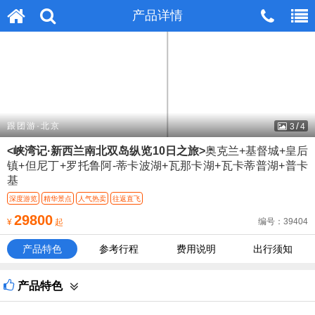
无法在这个位置找到：
产品详情
产品详情
head_m_tel.htm
/
跟团游·北京
3
4
<峡湾记·新西兰南北双岛纵览10日之旅>
奥克兰+基督城+皇后
镇+但尼丁+罗托鲁阿-蒂卡波湖+瓦那卡湖+瓦卡蒂普湖+普卡
基
深度游览
精华景点
人气热卖
往返直飞
29800
编号：39404
¥
起
产品特色
参考行程
费用说明
出行须知
产品特色