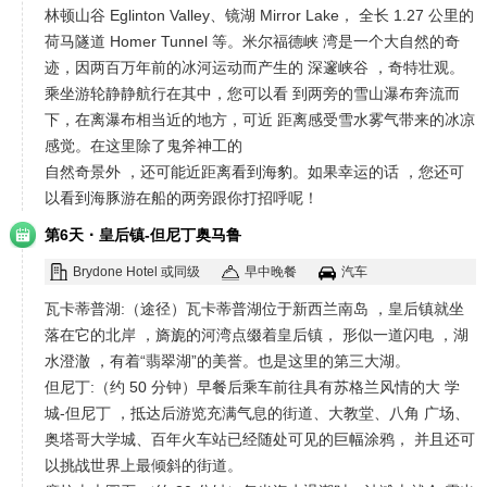
林顿山谷 Eglinton Valley、镜湖 Mirror Lake， 全长 1.27 公里的
荷马隧道 Homer Tunnel 等。米尔福德峡 湾是一个大自然的奇
迹，因两百万年前的冰河运动而产生的 深邃峡谷 ，奇特壮观。
乘坐游轮静静航行在其中，您可以看 到两旁的雪山瀑布奔流而
下，在离瀑布相当近的地方，可近 距离感受雪水雾气带来的冰凉
感觉。在这里除了鬼斧神工的
自然奇景外 ，还可能近距离看到海豹。如果幸运的话 ，您还可
以看到海豚游在船的两旁跟你打招呼呢！
·
第6天
皇后镇-但尼丁奥马鲁
Brydone Hotel 或同级
早中晚餐
汽车
瓦卡蒂普湖:（途径）瓦卡蒂普湖位于新西兰南岛 ，皇后镇就坐
落在它的北岸 ，旖旎的河湾点缀着皇后镇， 形似一道闪电 ，湖
水澄澈 ，有着“翡翠湖”的美誉。也是这里的第三大湖。
但尼丁:（约 50 分钟）早餐后乘车前往具有苏格兰风情的大 学
城-但尼丁 ，抵达后游览充满气息的街道、大教堂、八角 广场、
奥塔哥大学城、百年火车站已经随处可见的巨幅涂鸦， 并且还可
以挑战世界上最倾斜的街道。