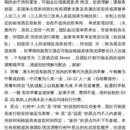
期间由于房间紧张，可能会出现家庭套房 情况，也请理解；遇散客
拼团，若团体出现单间我社有权调整夫妻及亲属住宿安排或调整单
人住三人 间（三人间为三张单人床或加床为钢丝床）。全程入住指
定的标准酒店双标房，全程不提供自然单间， 单房差需自理。（夫
妻同行，原则上安排一间房，团队如出现单男单女，导游有权拆夫
妻，对团队房 间安排进行调整，如果有单男单女情况出现（包括领
队），则提供 3 人间或领队加床处理）。特别提 示 ：南岛酒店资
源有限 ， 旺季期间新西兰酒店可能会根据具体情况调整当日入住城
市 ，个别城市为 三星酒店或 Motel ，且团队行程可能会因此临时
调整顺序等 ，感谢您的理解与配合 ，谢谢!
3. 用餐：澳大利亚和新西兰境内的早餐均为酒店内早餐，午晚餐为
中餐或自助：中式餐为八菜一汤，10-12 人一桌（自助餐除外） ；
用餐时间在飞机或船上以机船餐为准,不再另退餐费。如遇到早航
班，一般 安排早餐盒或快餐，如果不用，费用不退。境外短程的 DJ
及 JQ 航机上的酒水及小食品均须自行付费。
4. 景点：行程中“入内 ”及“停留 ”的游览时间仅供参考，我社可根据
具体行程安排做适当调整；“外 景 ”及“远观 ”的景点均不入内参观，
停留时间根据具体游览时间而定； “途经 ”的景点均不下车参观。本
社有权根据具体团队情况调整行程中景点的先后游览顺序，但游览