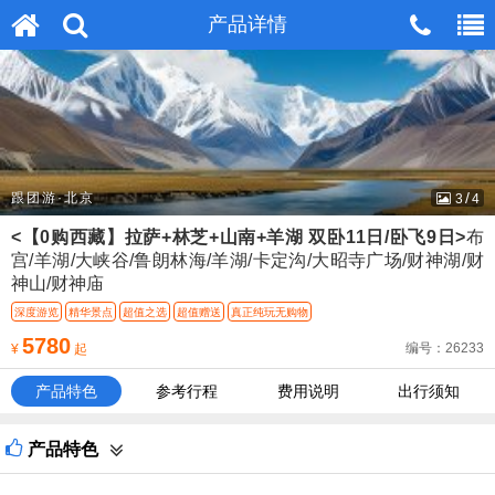
无法在这个位置找到：
产品详情
产品详情
head_m_tel.htm
/
跟团游·北京
4
4
<【0购西藏】拉萨+林芝+山南+羊湖 双卧11日/卧飞9日>
布
宫/羊湖/大峡谷/鲁朗林海/羊湖/卡定沟/大昭寺广场/财神湖/财
神山/财神庙
深度游览
精华景点
超值之选
超值赠送
真正纯玩无购物
5780
编号：26233
¥
起
产品特色
参考行程
费用说明
出行须知
产品特色