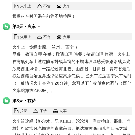
火车上
不含
火车
根据火车时间乘车前往圣地拉萨！
·
第2天
火车上
火车上
不含
火车
火车上（途经太原、 兰州 、西宁 ）
早餐：敬请自理 午餐：敬请自理 晚餐：敬请自理 住宿：火车上
在有氧列车上透过防紫外线车窗的不增速玻璃感受铁路沿线风光
欣赏西北风情，一路经过河北省、山西省、甘肃省、青海省最后
抵达西藏自治区并逐渐适应高原气候 。当火车抵达西宁火车站时
（一般情况火车会停车20分钟）您可以下车稍做身体调节（西宁
火车站海拔2300M）。
·
第3天
拉萨
拉萨
不含
火车
火车沿途经【格尔木、昆仑山口、沱沱河、唐古拉山、那曲、当
雄】可欣赏风光旖旎的青藏高原。抵达海拨3658米的日光之城