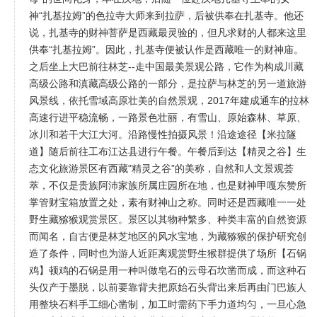
神“扎基拉姆”​的色拉寺大师来到拉萨，后被供奉在扎基寺。他还
说，扎基寺的财神菩萨是西藏最灵验的，但凡求财的人都来这里
供奉“扎基拉姆”。因此，扎基寺便被认作是西藏唯一的财神庙。
之后坐上大巴前往林芝--走中国最美景观公路，它作为构成川藏
高级公路和滇藏高级公路的一部分，是拉萨与林芝的另一道旅游
风景线，依托雪域高原壮美的自然景观，2017年建成通车的拉林
高速行进平稳流畅，一路景色壮丽，有雪山、原始森林、草原、
冰川和若干大江大河。沿路慢性拍摄风景！沿途途径【米拉隧
道】随后前往工布江达县进行午餐。午餐后到达【精灵之谷】生
态文化旅游景区有西藏"精灵之谷”的美称，自然和人文景观荟
萃，不仅是贵族阿沛家族所属庄园所在地，也是财神甲嘎东赞所
掌管财宝箱放置之处，素有财神山之称。同时还是西藏唯一一处
野生藏猕猴观赏景区。景区以其物种繁多、种类丰富的自然资源
而闻名，自古便是林芝地区的风水宝地，为藏猕猴的保护研究创
造了条件，同时也为游人近距离观赏野生猴群提供了场所【石锅
鸡】顿鸡的石锅是用一种叫做皂石的云母石坎凿而成，而这种石
头仅产于墨脱，以前要靠背夫把原始石头背出来后再由门巴族人
用整块石料手工细心凿制，加工时需药下手力道均匀，一旦心急