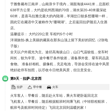
于雅鲁藏布江南岸，山南浪卡子境内，湖面海拔4441米，总面积
638平方公里，大约是杭州西湖的70倍，湖水深20-40米最深处
60米，是喜马拉雅北最大的内陆湖，羊湖岔口较多想珊瑚一样，
因此它在藏语中又被称作为“珊瑚湖”。之后返回拉萨随后入住酒
店。
温馨提示： 大约220公里 车程约5个小时
洋湖旅拍-换上美丽的藏装在那东山顶上留下美好的回忆（2张电
子版）
全天以户外观光为主。途径高海拔山口，山口气温较低，坐车时
间长，较为辛苦。 途中餐厅条件较差，请备厚外套、晕车药品及
食物。 准备好相机、摄像机，充足电池，导游会安排在途中风景
绝好处停车拍照，以尽收今日绝美风景，但注意安全。
·
第9天
拉萨-北京西
拉萨
早中餐
火车
火车客人：早餐后，随后赴火车站，乘火车硬卧返回北京
飞机客人：早餐后，随后根据航班时间乘飞机（中转联程航班，
航班号及航班时间待定）飞回北京回到温暖的家！