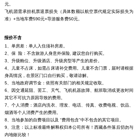
元。
飞机团需承担机票退票损失（具体数额以航空票代规定实际损失为
准）+当地车费590元+导游服务费50元。
报价不含
1、单房差：单人入住须补房差。
2、保 险：不含旅游人身意外保险, 建议您自行购买。
3、升级舱位、升级酒店、升级房型等产生的差价。
4、儿童不占床，如需占床请补交费用。儿童不含门票，届时请根据
身高情况，在景区门口自行购买，敬请谅解。
5、当地政府调节金：依照有关部门的相关规定收取。
6、因交通延阻、罢工、天气、飞机机器故障、航班取消或更改时间
其它不可抗力原因导致的费用。
7、个人消费：酒店内洗衣、理发、电话、传真、收费电视、饮品、
烟酒等个人消费产生的费用。
8、当地参加的自费项目以及 “费用包含”中不包含的其它项目。
9、注意：以上标准最终解释权归本公司所有！西藏条件落后切勿与
内地做比较！