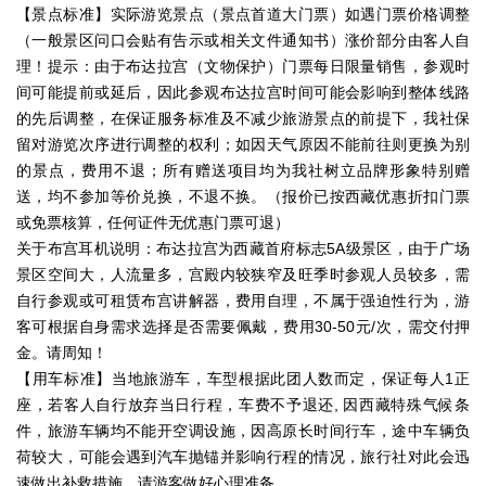
【景点标准】实际游览景点（景点首道大门票）如遇门票价格调整
（一般景区问口会贴有告示或相关文件通知书）涨价部分由客人自
理！提示：由于布达拉宫（文物保护）门票每日限量销售，参观时
间可能提前或延后，因此参观布达拉宫时间可能会影响到整体线路
的先后调整，在保证服务标准及不减少旅游景点的前提下，我社保
留对游览次序进行调整的权利；如因天气原因不能前往则更换为别
的景点，费用不退；所有赠送项目均为我社树立品牌形象特别赠
送，均不参加等价兑换，不退不换。（报价已按西藏优惠折扣门票
或免票核算，任何证件无优惠门票可退）
关于布宫耳机说明：布达拉宫为西藏首府标志5A级景区，由于广场
景区空间大，人流量多，宫殿内较狭窄及旺季时参观人员较多，需
自行参观或可租赁布宫讲解器，费用自理，不属于强迫性行为，游
客可根据自身需求选择是否需要佩戴，费用30-50元/次，需交付押
金。请周知！
【用车标准】当地旅游车，车型根据此团人数而定，保证每人1正
座，若客人自行放弃当日行程，车费不予退还, 因西藏特殊气候条
件，旅游车辆均不能开空调设施，因高原长时间行车，途中车辆负
荷较大，可能会遇到汽车抛锚并影响行程的情况，旅行社对此会迅
速做出补救措施，请游客做好心理准备。