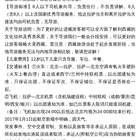
【导游标准】8人以下司机兼向导，负责住行，不负责讲解。8人
（含8人）以上含国家优秀导游服务。抵达拉萨当天和离开拉萨当天
接送均由司机负责，无导游。
关于导游说明：为了更好的让进藏游客都可以全方面了解到西藏的
文化信仰及秀美风景，关于导游我们一般会分段安排，可以更好的
让游客领略大美西藏。需注意：西藏旅游业处于起步发展阶段，当
地导游服务无法与内地导游相比较，敬请您谅解！
【儿童费用】12岁以下儿童只含导服、车位、半餐。
【交通标准】①火车：北京—拉萨、拉萨—北京空调有氧火车硬卧
（火车上餐自理）直达或者西宁/兰州中转联程票，以出团通知为
准，只保证出团，不保证车次、不保证铺位、不保证是否挨在一
起。
②飞机：拉萨—北京机票（含机场建设税）中转联程（成都/重庆/昆
明/西安/银川）以出团通知为准，如已出票客人取消只能退回机建。
（备注：飞机如出现24:00以后抵达北京均视为24:00前结束行程。
2017年1月1日起航空新规中明确，因天气、
突发事件、空中交通管制、安检以及旅客等非承运人原因，造成航
班在始发地出港延误或者取消，承运人(即航空公司)应当协助旅客安