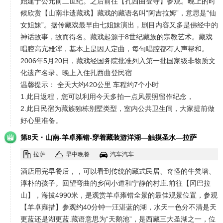
始建于公元前二世纪。之后前往【扎西曲登寺】参观。晚上的时
候欣赏【山南非遗藏戏】藏戏的藏语名叫“阿吉拉姆”，意思是“仙
女姐妹”。据传藏戏最早由七姐妹演出，剧目内容又多是佛经中的
神话故事，故而得名。藏戏起源于8世纪藏族的宗教艺术。藏戏
唱腔高亢雄浑，基本上是因人定曲，每句唱腔都有人声帮和。
2006年5月20日，藏戏经国务院批准列入第一批国家级非物质文
化遗产名录。晚上入住扎西曲登民宿
温馨提示： 全天大约420公里 车程约7个小时
1.此日返程，您可以利用今天多拍一点风景照留作纪念，
2.此日民宿为藏族独栋别墅类型，室内公共卫生间，大家提前做
好心里准备。
·
第8天
山南-羊卓雍错-穿着藏装游洋湖—触摸圣水—拉萨
拉萨
早中晚餐
汽车汽车
酒店用完早餐后，，可以看到传统的藏式民居、奇怪的牛粪墙、
淳朴的孩子。回望弯曲的乡间小道和宁静的村庄.前往【冈巴拉
山】，海拔4990米，是观赏羊卓雍错全景的最佳观景位置，参观
【羊卓雍措】参观约40分钟一汪湛蓝的湖，水天一色分不清是天
更蓝还是湖更蓝.藏语意思为“天鹅池”，是西藏三大圣湖之一，位