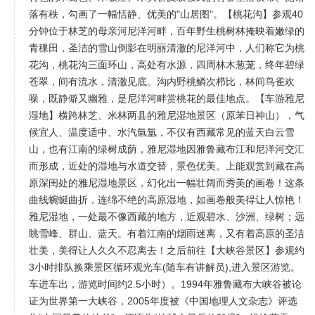
落有秩，勾画了一幅恬静、优美的"山居图"。【桃花沟】参观40
分钟位于林芝的母亲河尼洋河畔，百年野生桃树林掩映着嫩绿的
青稞田，圣洁的雪山倒影在明丽清澈的尼洋河中，人们称它为桃
花沟，桃花沟三面环山，高处有水源，四周林木葱茏，终年碧绿
苍翠，间有流水，清澈见底。沟内野桃鳞次栉比，林间鸟雀欢
噪，既静僻又幽雅，是尼洋河畔赏桃花的最佳地点。【车游雅尼
湿地】横跨林芝、米林两县的雅尼湿地景区（原苯日神山），气
候宜人、温度适中、水汽氤氲，不仅有西藏常见的蓝天白云雪
山，也有江南的绿树成荫，雅尼湿地因雅鲁藏布江和尼洋河交汇
而形成，近处的湿地与水道交替，景色优美。上能观赏到藏在高
原深闺处的雅尼湿地景区，幻化出一幅壮阔而秀美的画卷！这条
曲线蜿蜒曲折，连绵不绝的高原湿地，如画卷般美得让人惊艳！
雅尼湿地，一处最不像西藏的地方，近观碧水、沙洲、绿树；远
眺雪峰、群山、蓝天。有着江南的烟雨迷离，又有着高原的圣洁
壮美，美得让人久久不忍离去！之后前往【大峡谷景区】参观约
3小时排队换乘景区循环观光车(随车有讲解员),进入景区游览。
车进车出，游览时间约2.5小时）。1994年雅鲁藏布大峡谷被论
证为世界第一大峡谷，2005年度被《中国地理人文杂志》评选