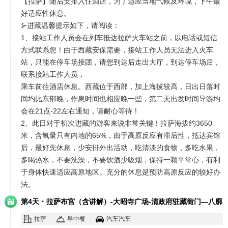
【拉萨】随后安排入住酒店，为了适应当地气候及环境，下午最
好适应性休息。
⊱进藏温馨提示如下，请阅读：
1、接站工作人员会在列车抵达拉萨火车站之前，以电话或短信
方式联系您！由于西藏安保需要，接站工作人员无法进入火车
站，只能在停车场接团，请您到达后走出大厅，到达停车场后，
联系接站工作人员，
乘车前往酒店休息。西藏位于西部，加上海拔较高，日出日落时
间均比东部晚，作息时间也相应晚一些，第二天出发时间导游均
会在21点-22左右通知，请耐心等待！
2、此日对于初次进藏的游客来说非常关键！拉萨海拔约3650
米，含氧量只有内地的65%，由于高原反应有滞后性，抵达宾馆
后，最好先休息，少安排外出活动，吃清淡的食物，多吃水果，
多喝热水，不要洗澡，不要饮酒少吸烟，保持一颗平常心，有利
于身体快速适应高原地区。充分的休息是预防高原反应的较好办
法。
·
第4天
拉萨布宫（含讲解）-大昭寺广场-清政府驻藏衙门—八廓
街
拉萨
早中餐
汽车汽车