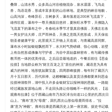
叠障，山清水秀，众多高山河谷植物混杂，泉水潺潺，飞鸟走
兽，鸟语花香，形成丰富多彩的山谷林地。是典型的峡谷地貌，
山高沟深，奇峰异石，古树参天，瀑布落差近200米飞流直下，
雄伟壮观，瀑布中一尊天佛面目慈祥，夏秋旺水季节，天佛隐入
飞流直下的瀑布之中，冬春枯水季节才显真容佛面，天佛左右各
一男女护法大师，庄严而神圣，天佛之意既天然形成，天天保佑
朝圣者健康平安，此景观天工开物上天造就，与青藏高原同辉。
瀑布水小时如银链飘然而下，水大时气势磅礴、惊心动魄，岩壁
上有自然形成佛像与守护者，沟谷中原始森林密布，有与藏传佛
教浑然一体的优美传说。之后品尝最地道的，午餐后前往【思金
拉措】当地群众称为"财主百龙之王"居住的神湖，藏语意为具有
威力的神湖，地形犹如聚宝盘，四周群峰簇拥，每年到了藏历六
月十五日那天，历代班禅、达赖喇嘛以及直贡活佛都要来到思金
拉措神湖祭拜，湖中投入许多金银财宝以报神湖的恩赐。一路能
经过藏族发源地山南，不走回头路让你领略不一样的风光，【远
观雍布拉康】位于西藏山南市乃东区泽当街道11公里的扎西次日
山上。"雍布"意为"母鹿"，因扎西次山形似母鹿而得名， "拉
康"意为"神殿"。雍布拉康是西藏历史上第一座宫殿。据史书记载