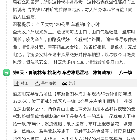
皂石立刻凿穿，所以这种锅非常昂贵，这种石锅保温性能好而且
据说有 含美铁17种矿物质微量元素，对人的身体非常有益！随
后入住酒店。
温馨提示： 全天大约420公里 车程约8个小时
全天以户外观光为主。途径高海拔山口，山口气温较低，坐车时
间长，较为辛苦，但路况很好，全程柏油路面。 途中餐厅条件较
差，请备厚外套、晕车药品及食物。 准备好相机、摄像机，充足
电池，导游会安排在途中风景绝好处停车拍照，以尽收今日绝美
风景，但注意安全。 林芝为多雨地区，请出发前备好雨具。
·
第6天
鲁朗林海-桃花沟-车游雅尼湿地—雅鲁藏布江—八一镇
林芝
早中晚餐
汽车
酒店用完早餐后前往【车游鲁朗林海】参观约30分钟鲁朗海拔
3700米，位于距林芝地区八一镇80公里左右的川藏路上，坐落
在深山老林之中。两侧青山由低往高分别由灌木丛和昆茂密的云
杉和松树组成"鲁朗林海";中间是整齐划一的草甸，昆犹如人工整
治一般;草甸中，溪流蜿蜒，泉水潺潺，草坪上报春昆花、紫苑
花、草梅花、马先蒿花等成千上万种野花怒放盛开，颇昆具林区
特色的木篱笆、木板屋、木头桥及农牧民的村寨星落棋布、昆错