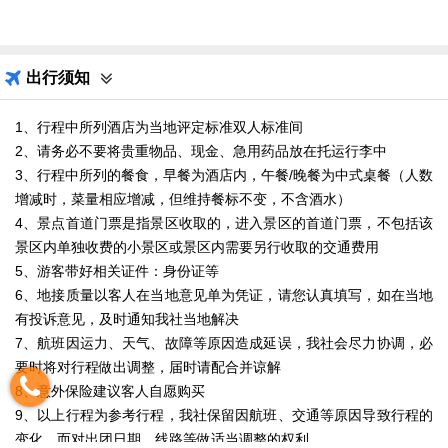
出行须知
1、行程中所列酒店为当地评定标准双人标准间
2、请务必不要将贵重物品、现金、急用药品放在托运行李中
3、行程中所列的餐食，早餐为酒店内，午餐/晚餐为中式桌餐（人数
增减时，菜量相应增减，但维持餐标不变，不含酒水）
4、景点首道门票是指景区收取的，进入景区的首道门票，不包括该
景区内单独收费的小景区或景区内需要另行收取的交通费用
5、游客带好相关证件：身份证等
6、地接质量以客人在当地意见单为凭证，请您认真填写，如在当地
有投诉意见，及时通知我社当地解决
7、航班因运力、天气、故障等原因造成延误，我社会尽力协调，必
要时将对行程做出调整，届时请配合并谅解
8、意外保险建议客人自愿购买
9、以上行程为参考行程，我社保留因航班、交通等原因导致行程的
变化，而对出团日期、线路等做适当调整的权利