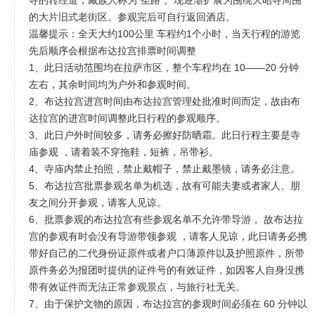
寺的转经道，藏族人称为"圣路"。现逐渐扩展为围绕大昭寺周围
的大片旧式老街区。参观完后可自行返回酒店。
温馨提示：全天大约100公里 车程约1个小时，当天行程的游览
先后顺序会根据布达拉宫排票时间调整
1、此日活动范围均在拉萨市区，整个车程均在 10——20 分钟
左右，其余时间均为户外和参观时间。
2、布达拉宫进宫时间由布达拉宫管理处批准时间而定，故由布
达拉宫的进宫时间调整此日行程的参观顺序。
3、此日户外时间较多，请务必擦好防晒霜。此日行程主要是寺
庙参观 ，请着装不穿拖鞋，短裤，吊带衫。
4、寺庙内禁止拍照，禁止戴帽子，禁止戴墨镜，请务必注意。
5、布达拉宫批票参观名单为机选，故有可能夫妻或者家人、朋
友之间分开参观，请客人见谅。
6、批票参观的布达拉宫有些参观名单不允许带导游， 故布达拉
宫的参观有时会没有导游带领参观 ，请客人见谅，此日请务必携
带好自己的二代身份证原件或者户口薄原件以及护照原件，所带
原件务必为报团时提供的证件号的有效证件，如因客人自身没携
带有效证件而无法正常参观景点，与旅行社无关。
7、由于保护文物的原因，布达拉宫的参观时间必须在 60 分钟以