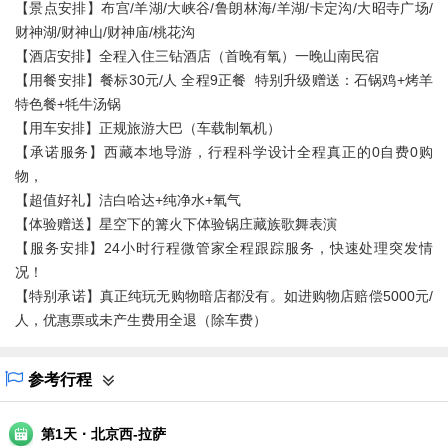
【景点安排】布宫/羊湖/大峡谷/鲁朗林海/羊湖/卡定沟/大昭寺广场/
财神湖/财神山/财神庙/桃花沟
【酒店安排】全程入住三钻酒店（首晚有氧）一晚山南民宿
【用餐安排】餐标30元/人 全程9正餐 特别升级赠送：石锅鸡+烤羊
特色餐+牦牛汤锅
【用车安排】正规旅游大巴（车载制氧机）
【承诺服务】西藏本地导游，行程科学设计全程真正的0自费0购
物，
【超值好礼】洁白哈达+纯净水+氧气
【体验赠送】星空下的篝火下体验锅庄藏族歌舞表演
【服务安排】24小时行程微管家全程跟踪服务，快速处理突发情
况！
【特别承诺】真正纯玩无购物暗店都没有。如进购物店赔偿5000元/
人，优惠票或未产生费用全退（除车费）
参考行程
·
第1天
北京西-拉萨