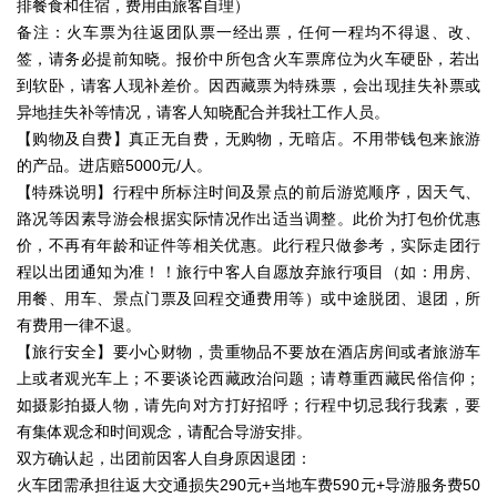
排餐食和住宿，费用由旅客自理）
备注：火车票为往返团队票一经出票，任何一程均不得退、改、
签，请务必提前知晓。报价中所包含火车票席位为火车硬卧，若出
到软卧，请客人现补差价。因西藏票为特殊票，会出现挂失补票或
异地挂失补等情况，请客人知晓配合并我社工作人员。
【购物及自费】真正无自费，无购物，无暗店。不用带钱包来旅游
的产品。进店赔5000元/人。
【特殊说明】行程中所标注时间及景点的前后游览顺序，因天气、
路况等因素导游会根据实际情况作出适当调整。此价为打包价优惠
价，不再有年龄和证件等相关优惠。此行程只做参考，实际走团行
程以出团通知为准！！旅行中客人自愿放弃旅行项目（如：用房、
用餐、用车、景点门票及回程交通费用等）或中途脱团、退团，所
有费用一律不退。
【旅行安全】要小心财物，贵重物品不要放在酒店房间或者旅游车
上或者观光车上；不要谈论西藏政治问题；请尊重西藏民俗信仰；
如摄影拍摄人物，请先向对方打好招呼；行程中切忌我行我素，要
有集体观念和时间观念，请配合导游安排。
双方确认起，出团前因客人自身原因退团：
火车团需承担往返大交通损失290元+当地车费590元+导游服务费50