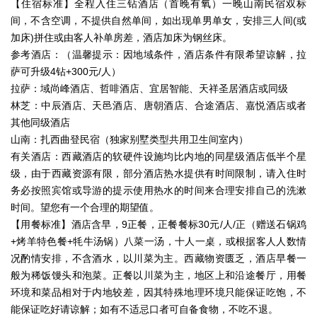
【住宿标准】全程入住三钻酒店（首晚有氧）一晚山南民宿双标
间，不含空调，不提供自然单间，如出现单男单女，安排三人间(或
加床)拼住或由客人补单房差，酒店加床为钢丝床。
参考酒店：（温馨提示：因地域条件，酒店条件有限希望谅解，拉
萨可升级4钻+300元/人）
拉萨：域尚峰酒店、哲啡酒店、宜居智能、天祥圣居酒店或同级
林芝：中辰酒店、天邑酒店、唐朝酒店、合途酒店、嘉悦酒店或者
其他同级酒店
山南：扎西曲登民宿（独家别墅类型共用卫生间室内）
有关酒店：西藏酒店的软硬件设施均比内地的同星级酒店低半个星
级，由于西藏资源有限，部分酒店热水提供有时间限制，请入住时
务必按照宾馆或导游的提示使用热水的时间来合理安排自己的洗漱
时间。望您有一个合理的期望值。
【用餐标准】酒店含早，9正餐，正餐餐标30元/人/正（赠送石锅鸡
+烤羊特色餐+牦牛汤锅）八菜一汤，十人一桌，或根据客人人数情
况酌情安排，不含酒水，以川菜为主。西藏物资匮乏，酒店早餐一
般为稀饭馒头和泡菜。正餐以川菜为主，地区上和沿途餐厅，用餐
环境和菜品相对于内地较差，因其特殊地理环境只能保证吃饱，不
能保证吃好请谅解；如有不适忌口者可自备食物，不吃不退。