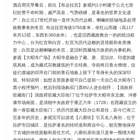
酒店用完早餐后，前往【布达拉宫】参观约1小时建于公元七世
纪松赞干布时期，威严高耸，气势磅礴，是著名的世界文化遗
产；自公元17世纪开始一直作为历代达赖、喇嘛的驻锡地及处理
政教事务的冬宫. 布达拉宫海拔3750多米，依红山而建（高117
米共13层，东西长360余米），也是旧西藏政教合一的的统治权
力中心，分为红宫和白宫，红宫为历代达赖的灵塔殿和各类佛
堂；白宫是达赖喇嘛的冬宫，是旧时西藏地方政府的办事机构。
参观【大昭寺广场】大昭寺是融合了藏、唐、尼泊尔、印度的建
筑风格，成为藏式宗教建筑的千古经典。寺前终日香火缭绕，信
徒们虔诚的叩拜在门前的青石地板上留下了等身长头的深深印
痕。特别说明：如想去里面参观可自己提前一天自己在大昭寺门
票小程序预约，然后到现场购买门票85/人进去朝拜，【清政府
驻藏衙门】清政府驻藏大臣衙门”位于拉萨市大昭寺东北侧、冲赛
康市场南面，是清朝中央政府于雍正六年（1728）在西藏设立的
第一座驻藏大臣衙门，供历代驻藏大臣办公和居住，距今已有三
百多年的历史，参观完可以游览【八廓街】引又名八角街，位于
拉萨市旧城区，是拉萨著名的转经道和商业中心，较完整地保存
了古城的传统面貌和居住方式。八廓街原街道只是单一围绕大昭