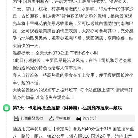
为“中国最美的峡谷”，评语为“地球上最后的秘境”。沿途蓝天、
白云、雪山、桃花、村寨与清澈的江水辉映，绵延千米的佛掌沙
丘，古松迎客，到达素有“背包客圣地”之称的派镇，换乘景区观
光车将十里桃花的美景尽收眼底，又可以远眺白雪皑皑的南迦巴
瓦，还可观看最美舞台的锅庄表演，大家亦可参与其中，充分感
受当地的民风民俗，观看参观完毕后，返回酒店，享用晚餐，结
束愉快的一天。
温馨提示： 全天大约370公里 车程约5个小时
1此日行程较长，主要风景是沿途风光，在路上司机和导游会根
据沿途风光的特色地给客人停车拍照。
客人自行准备一些高热量的零食在车上食用，便于缓解因长途坐
车引起的不适。
大峡谷景区内的观光车是循环班车, 每个站点随上随下,请携带好
随身的物品,以免遗失在观光车上
·
第7天
卡定沟-思金拉措（财神湖）-远跳雍布拉康—藏戏
扎西曲登民宿
早中晚餐
汽车汽车
酒店用完早餐后前往【卡定沟】参观约40分位于318 国道拉萨至
八一路段，距八一镇27公里，瀑布距318 国道2公里。沟内山峦