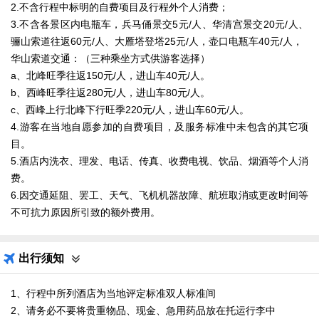
2.不含行程中标明的自费项目及行程外个人消费；
3.不含各景区内电瓶车，兵马俑景交5元/人、华清宫景交20元/人、
骊山索道往返60元/人、大雁塔登塔25元/人，壶口电瓶车40元/人，
华山索道交通：（三种乘坐方式供游客选择）
a、北峰旺季往返150元/人，进山车40元/人。
b、西峰旺季往返280元/人，进山车80元/人。
c、西峰上行北峰下行旺季220元/人，进山车60元/人。
4.游客在当地自愿参加的自费项目，及服务标准中未包含的其它项
目。
5.酒店内洗衣、理发、电话、传真、收费电视、饮品、烟酒等个人消
费。
6.因交通延阻、罢工、天气、飞机机器故障、航班取消或更改时间等
不可抗力原因所引致的额外费用。
出行须知
1、行程中所列酒店为当地评定标准双人标准间
2、请务必不要将贵重物品、现金、急用药品放在托运行李中