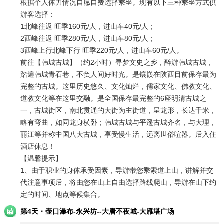
根据个人体力情况自愿自费选择乘坐。现有以下三种乘坐方式供
游客选择：
1北峰往返 旺季160元/人，进山车40元/人；
2西峰往返 旺季280元/人，进山车80元/人；
3西峰上行北峰下行 旺季220元/人，进山车60元/人。
前往【韩城古城】（约2小时）寻梦文史之乡，醉游韩城古城，
踏遍韩城青石巷，不负人间好时光。是镶嵌在陕西目前保存最为
完整的古城。这里历史悠久、文化灿烂，儒家文化、佛教文化、
道教文化等在这里交融。是全国保存最完整的6座明清古城之
一，古城街区，南北贯通的大街为主街道，呈龙形，长达千米，
略有弯曲，如同龙身横卧；韩城古城与平遥古城齐名，与大理，
丽江等并称中国八大古城，享受慢生活，远离世俗喧嚣。后入住
酒店休息！
【温馨提示】
1、由于职业的身体承受因素，导游带您乘索道上山，讲解并交
代注意事项后，将由您在山上自由选择路线爬山，导游在山下约
定的时间、地点等候集合。
·
第4天
壶口瀑布-永兴坊--大唐不夜城-大雁塔广场