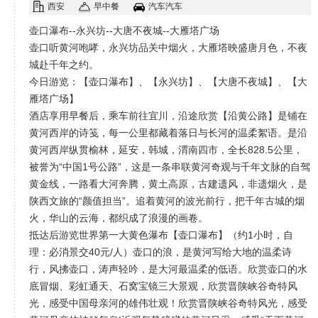
西安
早中餐
汽车汽车
壶口瀑布--永兴坊--大唐不夜城--大雁塔广场
壶口听黄河咆哮，永兴坊品关中烟火，大雁塔映盛唐月色，不夜
城赴千年之约。
今日游览：【壶口瀑布】、【永兴坊】、【大唐不夜城】、【大
雁塔广场】
酒店享用早餐后，乘车前往宜川，沿途欣赏【沿黄公路】是铺在
黄河西岸的诗笺，每一公里都藏着落日与长河的温柔絮语。是沿
黄河西岸纵贯榆林，延安，韩城，渭南四市，全长828.5公里，
被誉为“中国1号公路”，这是一条串联黄河奇观与千年文脉的自驾
黄金线，一路看大河奔腾，黄土高原，古建遗风，非遗烟火，是
陕西文旅的“颜值担当”。追着黄河的波光前行，把千年古城的烟
火，华山的云海，都织成了浪漫的画卷。
抵达后游览世界第一大黄色瀑布【壶口瀑布】（约1小时，自
理：必消景交40元/人）壶口的浪，是黄河写给大地的温柔诗
行，风拂壶口，涛声轻吟，是大河最温柔的低语。欣赏壶口的水
底冒烟、彩虹通天、石窝宝镜三大景观，欣赏晋陕峡谷奇特风
光，感受中国母亲河的雄伟壮观！欣赏晋陕峡谷奇特风光，感受