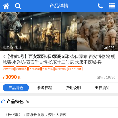
无法在这个位置找到：
产品详情
产品详情
head_m_tel.htm
/
跟团游·北京
4
4
<【沿黄1号】西安双卧6日/双高5日>
壶口瀑布-西安博物院-明
城墙-永兴坊-西安千古情-长安十二时辰 大唐不夜城-兵
精致小团
精华景点
人气热卖
五星产品
深度游玩
15人小包团
3090
编号：18730
¥
起
产品特色
参考行程
费用说明
出行须知
产品特色
《长恨歌》：情系长恨歌，梦回大唐夜