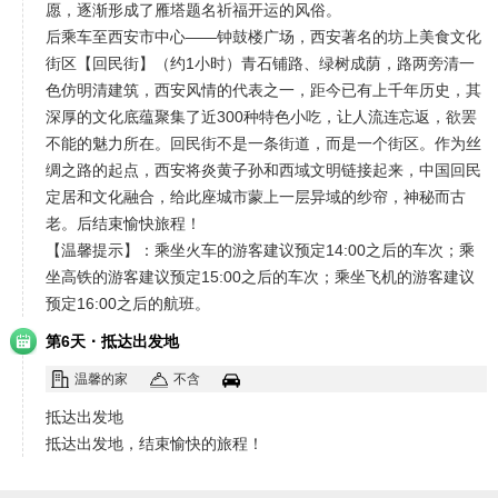
愿，逐渐形成了雁塔题名祈福开运的风俗。
后乘车至西安市中心——钟鼓楼广场，西安著名的坊上美食文化
街区【回民街】（约1小时）青石铺路、绿树成荫，路两旁清一
色仿明清建筑，西安风情的代表之一，距今已有上千年历史，其
深厚的文化底蕴聚集了近300种特色小吃，让人流连忘返，欲罢
不能的魅力所在。回民街不是一条街道，而是一个街区。作为丝
绸之路的起点，西安将炎黄子孙和西域文明链接起来，中国回民
定居和文化融合，给此座城市蒙上一层异域的纱帘，神秘而古
老。后结束愉快旅程！
【温馨提示】：乘坐火车的游客建议预定14:00之后的车次；乘
坐高铁的游客建议预定15:00之后的车次；乘坐飞机的游客建议
预定16:00之后的航班。
·
第6天
抵达出发地
温馨的家
不含
抵达出发地
抵达出发地，结束愉快的旅程！