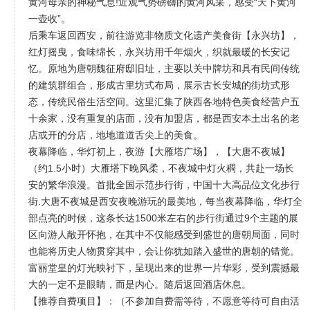
黄河母亲的神秘气息!近观气势磅礴的黄河风采，感受“天下黄河
一壶收”。
后乘车返回西安，前往游览非物质文化遗产美食街【永兴坊】，
红灯摇曳，食味绵长，永兴坊用千年烟火，织就最暖的长安记
忆。原地为唐朝魏征府邸旧址，主要以关中牌坊和具有民间传统
的建筑群组合，形成古里坊式布局，展示古长安城的街坊式形
态，传统民俗生活空间。这里汇集了陕西各地特色美食经营户五
十余家，没有重复的店面，没有加盟店，都是西安本土出名的老
店或开的分店，地地道道舌尖上的美食。
夜幕降临，华灯初上，夜游【大雁塔广场】，【大唐不夜城】
（约1.5小时）大雁塔下晚风柔，不夜城中灯火稠，共赴一场长
安的繁华浪漫。首批全国示范步行街，中国十大高品位文化步行
街.大唐不夜城是西安夜晚游玩的最美地，每当夜幕降临，华灯全
部点亮的时候，这条长达1500米左右的步行街通过9个主题的展
区向游人敞开怀抱，在其中不仅能感受到盛世的唐朝局面，同时
也能将历史人物贯穿其中，会让你犹如踏入盛世的唐朝的错觉。
富丽堂皇的灯光映衬下，呈现出来的世界一片华彩，受到震撼最
大的一定不是眼睛，而是内心。随后返回酒店休息。
【推荐自费项目】：（不参加自费需等待，不愿意等待可自由活