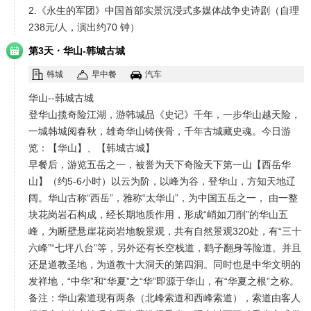
2.《永生的军团》中国首部实景沉浸式多媒体战争史诗剧（自理
238元/人，演出约70 钟）
·
第3天
华山-韩城古城
韩城
早中餐
汽车
华山--韩城古城
登华山揽奇险江湖，游韩城品《史记》千年，一步华山越天险，
一城韩城阅春秋，雄奇华山铸侠骨，千年古城藏史魂。今日游
览：【华山】、【韩城古城】
早餐后，游览五岳之一，被誉为天下奇险天下第一山【西岳华
山】（约5-6小时）以云为阶，以峰为谷，登华山，方知天地辽
阔。华山古称“西岳”，雅称“太华山”，为中国五岳之一， 由一整
块花岗岩石构成，经长期地质作用，形成“峭如刀削”的华山五
峰，为断壁悬崖花岗岩地貌景观，共有自然景观320处，有“三十
六峰”“七坪八台”等，另外还有长空栈道，鹞子翻身等险道。并且
还是道教圣地，为道教十大洞天的第四洞。同时也是中华文明的
发祥地，“中华”和“华夏”之“华”即源于华山，有“华夏之根”之称。
备注：华山索道现有两条（北峰索道和西峰索道），索道由客人