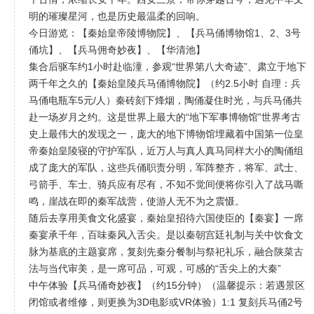
明的璀璨星河，也是历史最温柔的回响。
今日游览：【秦始皇帝陵博物院】、【兵马俑博物馆1、2、3号
俑坑】、【兵马佣奇妙夜】、【华清池】
集合后驱车约1小时赴临潼，参观“世界第八大奇迹”、肃立于地下
两千年之久的【秦始皇陵兵马俑博物院】（约2.5小时 自理：兵
马俑电瓶车5元/人）秦砖刻下烽烟，陶俑凝住时光，与兵马俑共
赴一场岁月之约。这是世界上最大的“地下军事博物馆”世界考古
史上最伟大的发现之一，庞大的地下博物馆埋藏着中国第一位皇
帝秦始皇陵寝的守护军队，近万人与真人真马同样大小的陶俑组
成了庞大的军队，这些兵俑职责分明，军阵整齐，将军、武士、
弓箭手、车士、骑兵应有尽有，不知不觉间便将你引入了战马嘶
鸣，崖战在即的秦军战营，使游人无不为之震慑。
随后去享用美食文化盛宴，秦始皇招待六国使臣的【秦宴】一席
秦宴承千年，百味秦风入舌尖。是以秦朝宫廷礼制与关中饮食文
脉为基底的主题宴席，复刻先秦分餐制与祭祀礼乐，融合陕菜古
法与当代审美，是一席可品，可观，可感的“舌尖上的大秦”
中午体验【兵马俑奇妙夜】（约15分钟）（温馨提示：若遇景区
闭馆或者维修，则更换为3D电影或VR体验）1:1 复刻兵马俑2号