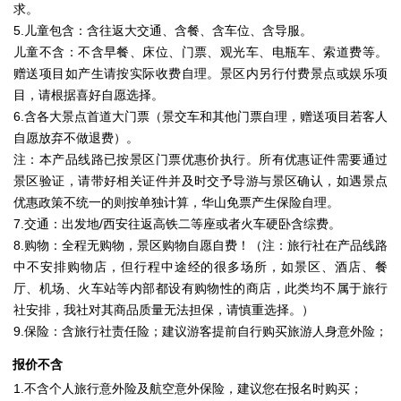
求。
5.儿童包含：含往返大交通、含餐、含车位、含导服。
儿童不含：不含早餐、床位、门票、观光车、电瓶车、索道费等。
赠送项目如产生请按实际收费自理。景区内另行付费景点或娱乐项
目，请根据喜好自愿选择。
6.含各大景点首道大门票（景交车和其他门票自理，赠送项目若客人
自愿放弃不做退费）。
注：本产品线路已按景区门票优惠价执行。所有优惠证件需要通过
景区验证，请带好相关证件并及时交予导游与景区确认，如遇景点
优惠政策不统一的则按单独计算，华山免票产生保险自理。
7.交通：出发地/西安往返高铁二等座或者火车硬卧含综费。
8.购物：全程无购物，景区购物自愿自费！（注：旅行社在产品线路
中不安排购物店，但行程中途经的很多场所，如景区、酒店、餐
厅、机场、火车站等内部都设有购物性的商店，此类均不属于旅行
社安排，我社对其商品质量无法担保，请慎重选择。）
9.保险：含旅行社责任险；建议游客提前自行购买旅游人身意外险；
报价不含
1.不含个人旅行意外险及航空意外保险，建议您在报名时购买；