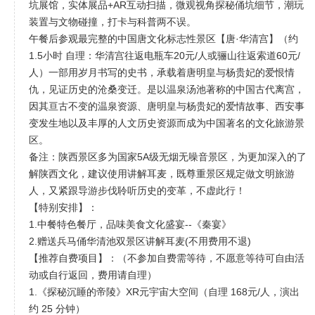
坑展馆，实体展品+AR互动扫描，微观视角探秘俑坑细节，潮玩
装置与文物碰撞，打卡与科普两不误。
午餐后参观最完整的中国唐文化标志性景区【唐·华清宫】（约
1.5小时 自理：华清宫往返电瓶车20元/人或骊山往返索道60元/
人）一部用岁月书写的史书，承载着唐明皇与杨贵妃的爱恨情
仇，见证历史的沧桑变迁。是以温泉汤池著称的中国古代离宫，
因其亘古不变的温泉资源、唐明皇与杨贵妃的爱情故事、西安事
变发生地以及丰厚的人文历史资源而成为中国著名的文化旅游景
区。
备注：陕西景区多为国家5A级无烟无噪音景区，为更加深入的了
解陕西文化，建议使用讲解耳麦，既尊重景区规定做文明旅游
人，又紧跟导游步伐聆听历史的变革，不虚此行！
【特别安排】：
1.中餐特色餐厅，品味美食文化盛宴--《秦宴》
2.赠送兵马俑华清池双景区讲解耳麦(不用费用不退)
【推荐自费项目】：（不参加自费需等待，不愿意等待可自由活
动或自行返回，费用请自理）
1.《探秘沉睡的帝陵》XR元宇宙大空间（自理 168元/人，演出
约 25 分钟）