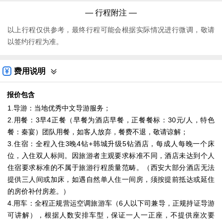
— 行程附注 —
以上行程仅供参考，最终行程可能会根据实际情况进行微调，敬请
以签约行程为准。
费用说明
报价包含
1.导游：当地优秀中文导游服务；
2.用餐：3早4正餐（早餐为酒店早餐，正餐餐标：30元/人，特色
餐：秦宴）团队用餐，如客人放弃，餐费不退，敬请谅解；
3.住宿：全程入住3晚4钻+韩城升级5钻酒店，每成人每晚一个床
位，入住双人标间。因旅游者主观要求标准不同，酒店未达到个人
住宿要求标准的不属于旅游行程质量范畴。（西安大部分酒店无法
提供三人间或加床，如遇自然单人住一间房，须按提前抵达或延住
的房价补付房差。）
4.用车：全程正规营运空调旅游车（6人以下司兼导，正规持证导游
可讲解），根据人数安排车型，保证一人一正座，不提供座次要