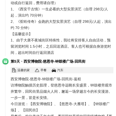
动或自行返回，费用请自理）
1、《西安千古情》一生必看的大型实景演艺（自理 298元/人
起，演出约 70分钟）
2、《驼铃传奇》会跑的大型实景演艺（自理 298元/人起，演出
约 70 分钟）
【温馨提示】
1、由于大唐不夜城街区特殊性，我社将安排客人自由活动，预
留浏览时间 1.5小时，之后回送酒店。客人也可根据自身游览时
间，超出时间自行返回酒店
·
第5天
西安博物院-慈恩寺-钟鼓楼广场-回民街
温馨的家
早餐
汽车
西安博物院-慈恩寺-钟鼓楼广场-回民街-返程
访博物院触摸历史肌理，登慈恩寺远眺长安盛景，钟鼓楼旁观市
井繁华，回民街里品烟火人间，邂逅一场穿越古今的长安漫游。
一步一景，皆是长安情。
今日游览：【西安博物院】、【慈恩寺-大雁塔】、【钟鼓楼广
场】、【回民街】