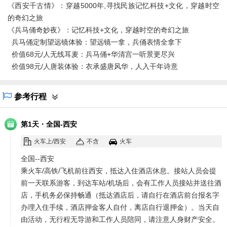
《西安千古情》：穿越5000年,寻找民族记忆科技+文化，穿越时空
的奇幻之旅
《兵马俑奇妙夜》：记忆科技+文化，穿越时空的奇幻之旅
兵马俑定制望远镜体验：望远镜一拿，兵俑表情全拿下
价值68元/人无线耳麦：兵马俑+华清宫一听景更尽兴
价值98元/人唐装体验：衣承盛唐风华，人入干年诗意
参考行程
·
第1天
全国-西安
火车上/西安
不含
火车
全国--西安
乘火车/高铁/飞机前往西安，抵达入住酒店休息。接站人员会提
前一天联系游客，到达车站/机场后，会有工作人员接站并送往酒
店，手机务必保持畅通（抵达酒店后，请自行在酒店前台报名字
办理入住手续，酒店押金客人自付，离店自行退押金）。当天自
由活动，无行程无导游和工作人员陪同，请注意人身财产安全。