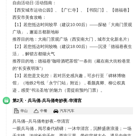
自由活动日·活动指南：
【西安城市运动公园】、【广仁寺】、【书院门】、【德福巷】
西安市美食攻略：
【1】若您抵达时间较早（建议10:00后）——探秘「大南门景观
广场」，邂逅古都新地标
推荐目的地：大南门景观广场（西安南大门，城市文化新名片）
【2】若您抵达时间较晚（建议18:00后）——沉浸「德福巷夜生
活」，解锁古都烟火气
推荐目的地：德福巷“咖啡酒吧茶馆”一条街（藏在南大街粉巷里
的“长安夜明珠”）
【3】若您是文化控：若对历史感兴趣，可步行至「碑林博物
馆」（地铁2号线「永宁门站」附近），看颜真卿、柳公权真
迹，感受“书法圣地”的魅力（需提前预约门票）。
·
第2天
兵马俑-兵马俑奇妙夜-华清宫
华山
中餐
汽车汽车
兵马俑--兵马俑奇妙夜--华清宫
一眼兵马俑，阅尽秦代磅礴；一沐华清宫，沉醉盛唐浪漫；一场
千古情，浓缩长安千年。西安三景，带你穿越古今，遇见中华文