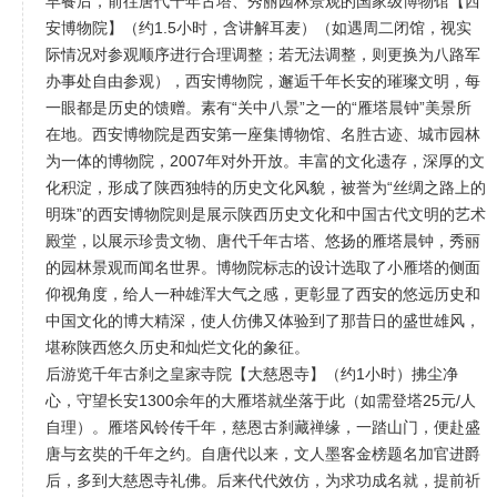
早餐后，前往唐代千年古塔、秀丽园林景观的国家级博物馆【西
安博物院】（约1.5小时，含讲解耳麦）（如遇周二闭馆，视实
际情况对参观顺序进行合理调整；若无法调整，则更换为八路军
办事处自由参观），西安博物院，邂逅千年长安的璀璨文明，每
一眼都是历史的馈赠。素有“关中八景”之一的“雁塔晨钟”美景所
在地。西安博物院是西安第一座集博物馆、名胜古迹、城市园林
为一体的博物院，2007年对外开放。丰富的文化遗存，深厚的文
化积淀，形成了陕西独特的历史文化风貌，被誉为“丝绸之路上的
明珠”的西安博物院则是展示陕西历史文化和中国古代文明的艺术
殿堂，以展示珍贵文物、唐代千年古塔、悠扬的雁塔晨钟，秀丽
的园林景观而闻名世界。博物院标志的设计选取了小雁塔的侧面
仰视角度，给人一种雄浑大气之感，更彰显了西安的悠远历史和
中国文化的博大精深，使人仿佛又体验到了那昔日的盛世雄风，
堪称陕西悠久历史和灿烂文化的象征。
后游览千年古刹之皇家寺院【大慈恩寺】（约1小时）拂尘净
心，守望长安1300余年的大雁塔就坐落于此（如需登塔25元/人
自理）。雁塔风铃传千年，慈恩古刹藏禅缘，一踏山门，便赴盛
唐与玄奘的千年之约。自唐代以来，文人墨客金榜题名加官进爵
后，多到大慈恩寺礼佛。后来代代效仿，为求功成名就，提前祈