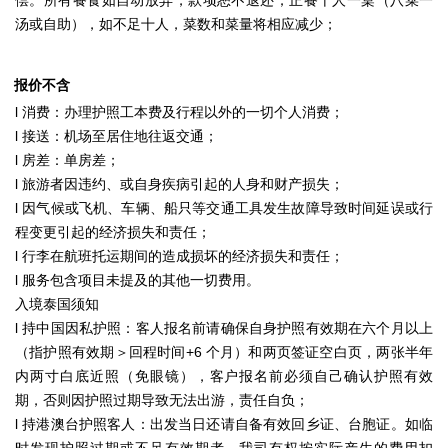
偿。所有餐食如自动放弃，款项恕不退还；正餐十人一桌（八菜一
汤或自助），如不足十人，菜数和菜量将相应减少；
报价不含
l 消费：办理护照工本费及行程以外的一切个人消费；
l 接送：机场至居住地往返交通；
l 房差：单房差；
l 旅游者因违约、或自身疾病引起的人身和财产损失；
l 因气候或飞机、车辆、船只等交通工具发生故障导致时间延误或行
程变更引起的经济损失和责任；
l 行李在航班托运期间的造成损坏的经济损失和责任；
l 服务包含项目未提及的其他一切费用。
入境泰国须知
l 持中国因私护照：客人报名前请确保自身护照有效期在六个月以上
（指护照有效期＞回程时间+6 个月）和两页签证空白页，两张半年
内两寸白底近照（免眼镜），客户报名前必须自己确认护照有效
期，否则因护照过期导致无法出游，责任自负；
l 持港澳台护照客人：出发当日还请自备有效回乡证、台胞证。如临