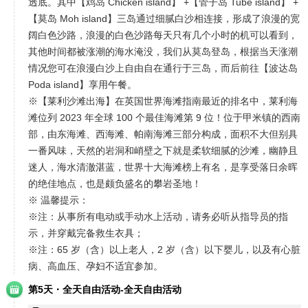
透底。其中【鸡岛 Chicken island】 +【管子岛 Tube island】 +
【莫岛 Moh island】三岛通过细腻白沙相连接，形成了浪漫的宽
阔白色沙路，浪漫的白色沙路每天只有几个小时的机可以看到，
其他时间都被涨潮的海水淹没，我们从莫岛登岛，根据当天涨潮
情况您可在浪漫白沙上自由自在通行于三岛，而后前往【波达岛
Poda island】享用午餐。
※【莱利沙滩出海】在英国世界海滩指南最近的排名中，莱利海
滩位列 2023 年全球 100 个最佳海滩第 9 位！位于甲米镇的西南
部，由东海滩、西海滩、帕南海滩三部分构成，面积不大但别具
一番风味，天然的岩洞和峭壁之下就是柔软细腻的沙滩，幽静且
迷人，海水清澈湛蓝，世界十大海滩榜上有名，是享受落日余晖
的绝佳地点，也是颇负盛名的攀岩圣地！
※ 温馨提示：
※注：从事所有电动或手动水上活动，请务必听从指导员的指
示，并穿戴完备救生衣具；
※注：65 岁（含）以上老人，2 岁（含）以下婴儿，以及有心脏
病、高血压、孕妇不适宜参加。
·
第5天
全天自由活动-全天自由活动