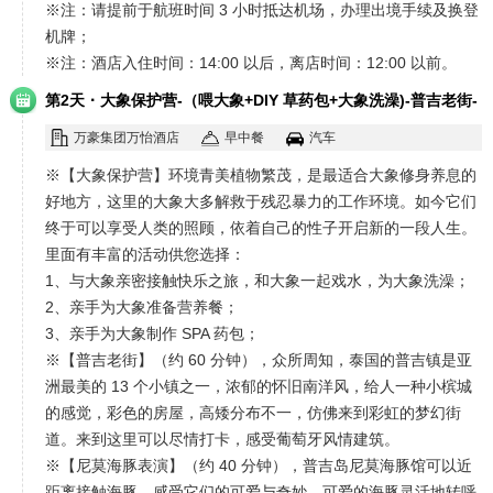
※注：请提前于航班时间 3 小时抵达机场，办理出境手续及换登
机牌；
※注：酒店入住时间：14:00 以后，离店时间：12:00 以前。
·
第2天
大象保护营-（喂大象+DIY 草药包+大象洗澡)-普吉老街-
尼莫海豚园-缤纷暹罗乐园
万豪集团万怡酒店
早中餐
汽车
※【大象保护营】环境青美植物繁茂，是最适合大象修身养息的
好地方，这里的大象大多解救于残忍暴力的工作环境。如今它们
终于可以享受人类的照顾，依着自己的性子开启新的一段人生。
里面有丰富的活动供您选择：
1、与大象亲密接触快乐之旅，和大象一起戏水，为大象洗澡；
2、亲手为大象准备营养餐；
3、亲手为大象制作 SPA 药包；
※【普吉老街】（约 60 分钟），众所周知，泰国的普吉镇是亚
洲最美的 13 个小镇之一，浓郁的怀旧南洋风，给人一种小槟城
的感觉，彩色的房屋，高矮分布不一，仿佛来到彩虹的梦幻街
道。来到这里可以尽情打卡，感受葡萄牙风情建筑。
※【尼莫海豚表演】（约 40 分钟），普吉岛尼莫海豚馆可以近
距离接触海豚，感受它们的可爱与奇妙。可爱的海豚灵活地转呼