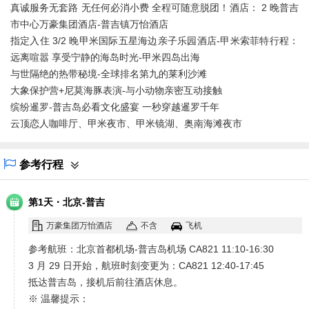
真诚服务无套路 无任何必消小费 全程可随意脱团！酒店： 2 晚普吉
市中心万豪集团酒店-普吉镇万怡酒店
指定入住 3/2 晚甲米国际五星海边亲子乐园酒店-甲米索菲特行程：
远离喧嚣 享受宁静的海岛时光-甲米四岛出海
与世隔绝的热带秘境-全球排名第九的莱利沙滩
大象保护营+尼莫海豚表演-与小动物亲密互动接触
缤纷暹罗-普吉岛必看文化盛宴 一秒穿越暹罗千年
云顶恋人咖啡厅、甲米夜市、甲米镜湖、奥南海滩夜市
参考行程
·
第1天
北京-普吉
万豪集团万怡酒店
不含
飞机
参考航班：北京首都机场-普吉岛机场 CA821 11:10-16:30
3 月 29 日开始，航班时刻变更为：CA821 12:40-17:45
抵达普吉岛，接机后前往酒店休息。
※ 温馨提示：