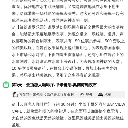
啦圈，优雅地在水中跳跃翻腾，又或是调皮地藏在水里不愿出
来，给你带来一场精彩的海豚表演秀。游客还可以和海豚一起完
成游泳或者潜水活动，共同创造神奇的一刻。
※【缤纷暹罗乐园】暹罗梦幻剧场拥有目前全世界最大的表演舞
台，能够最大限度地展示表演，为观众带来一场服装、道具、声
效都堪称的舞台剧演出。表演共有 150 位演员参与、500 套以上
的精美戏服，在舞台效果呈现上也相当用心，为表现泰国雨季、
水上市场和水灯节，不但制造出雷雨场面，还有小船在舞台上的
水道划过、水灯漂流在水道上等设计；为表现泰国神话的天堂，
10 多位演员吊钢丝，在舞台上交错飞舞，再加上特殊声光效
果，整场演出精美绝伦，吸引了众多游客前来观赏。
·
第3天
云顶恋人咖啡厅-甲米镜湖-奥南海滩夜市
索菲特甲米佛基拉高尔夫水疗度假村
早餐
汽车
※【云顶恋人咖啡厅】（约 30 分钟）坐落于攀牙府的BAY VIEW
CAFE，就像意外闯入的桃花源，在这里可以俯瞰整个攀牙湾，
大自然的景色就是天然的滤镜，这里风景独美是拍出美照的绝佳
圣地。