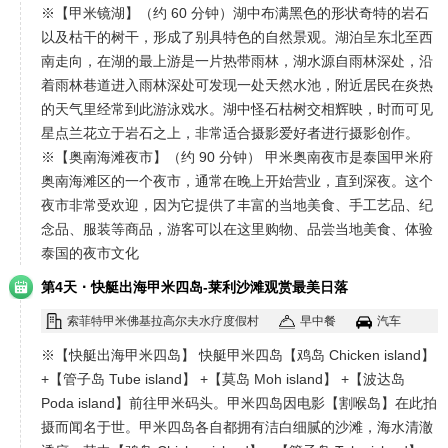
※【甲米镜湖】（约 60 分钟）湖中布满黑色的形状奇特的岩石
以及枯干的树干，形成了别具特色的自然景观。湖泊呈东北至西
南走向，在湖的最上游是一片热带雨林，湖水源自雨林深处，沿
着雨林巷道进入雨林深处可发现一处天然水池，附近居民在炎热
的天气里经常到此游泳戏水。湖中怪石枯树交相辉映，时而可见
星点兰花立于岩石之上，非常适合摄影爱好者进行摄影创作。
※【奥南海滩夜市】（约 90 分钟） 甲米奥南夜市是泰国甲米府
奥南海滩区的一个夜市，通常在晚上开始营业，直到深夜。这个
夜市非常受欢迎，因为它提供了丰富的当地美食、手工艺品、纪
念品、服装等商品，游客可以在这里购物、品尝当地美食、体验
泰国的夜市文化
·
第4天
快艇出海甲米四岛-莱利沙滩观赏最美日落
索菲特甲米佛基拉高尔夫水疗度假村
早中餐
汽车
※【快艇出海甲米四岛】 快艇甲米四岛【鸡岛 Chicken island】
+【管子岛 Tube island】 +【莫岛 Moh island】 +【波达岛
Poda island】前往甲米码头。甲米四岛因电影【割喉岛】在此拍
摄而闻名于世。甲米四岛各自都拥有洁白细腻的沙滩，海水清澈