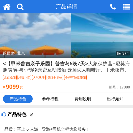
无法在这个位置找到：
产品详情
产品详情
head_m_tel.htm
/
跟团游·北京
3
4
<【甲米普吉亲子乐园】普吉岛5晚7天>
大象保护营+尼莫海
豚表演-与小动物亲密互动接触 云顶恋人咖啡厅、甲米夜市、
北京成团
精致小团
人气热卖
无强制购物
全程可随意脱团
9099
编号：17880
¥
起
产品特色
参考行程
费用说明
出行须知
产品特色
品质：至上 6 人游 导游+司机全程为您服务！