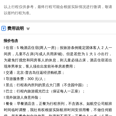
以上行程仅供参考，最终行程可能会根据实际情况进行微调，敬请
以签约行程为准。
费用说明
报价包含
l 住宿：5 晚酒店住宿(两人一房)；按旅游条例规定团体客人 2 人一
间房，儿童不占床(与成人共用床铺)。但是若您为 1 大 1 小出行，
为避免打搅您和同房客人的休息，则儿童必须占床，酒店住宿若出
现单男单女，客人须在出发前补单房差费用；
l 交通：北京-普吉岛往返经济舱机票；
l 导游服务费：300 元/人；
l 景点：行程表内所列的景点大门票（不含园中园）；
l 巴士：行程内旅游观光巴士（保证每人一正座）；
l 境外旅游人身意外险；
l 餐食：早餐酒店含，正餐为行程所列，不含酒水。如航空公司航班
时间临时调整，我社有权根据实际航班时间安排用餐，不做任何赔