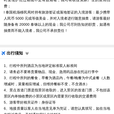
时发现护照过期或不足有效期者，我司有权按实际产生的费用扣
费；
l 泰国机场移民局对持有旅游签证或落地签证的入境游客：最少携带
人民币 5000 元或等值美金，并对入境者进行随意抽查，请游客最好
随身备有 20000 泰铢以上的现金；我公司尽到告知的职责，如遇有
抽查而不能入境者，我公司不承担责任！
出行须知
1、行程中所列酒店为当地评定标准双人标准间
2、请务必不要将贵重物品、现金、急用药品放在托运行李中
3、行程中所列的餐食，早餐为酒店内，午餐/晚餐为中式桌餐（人数
增减时，菜量相应增减，但维持餐标不变，不含酒水）
4、景点首道门票是指景区收取的，进入景区的首道门票，不包括该
景区内单独收费的小景区或景区内需要另行收取的交通费用
5、游客带好相关证件：身份证等
6、地接质量以客人在当地意见单为凭证，请您认真填写，如在当地