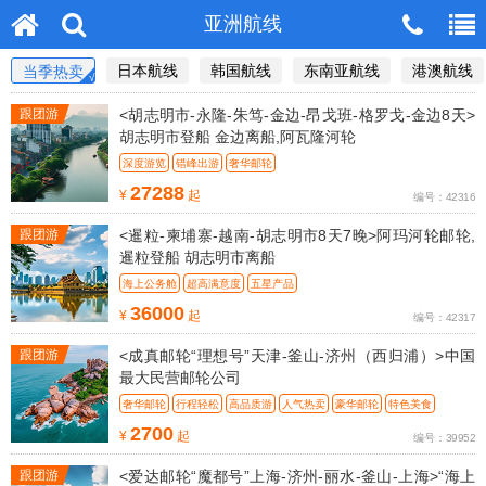
亚洲航线
日本航线
韩国航线
东南亚航线
港澳航线
当季热卖
跟团游
<胡志明市-永隆-朱笃-金边-昂戈班-格罗戈-金边8天>
胡志明市登船 金边离船,阿瓦隆河轮
深度游览
错峰出游
奢华邮轮
27288
¥
起
编号：42316
跟团游
<暹粒-柬埔寨-越南-胡志明市8天7晚>阿玛河轮邮轮,
暹粒登船 胡志明市离船
海上公务舱
超高满意度
五星产品
36000
¥
起
编号：42317
跟团游
<成真邮轮“理想号”天津-釜山-济州（西归浦）>中国
最大民营邮轮公司
奢华邮轮
行程轻松
高品质游
人气热卖
豪华邮轮
特色美食
经典行程
2700
¥
起
编号：39952
跟团游
<爱达邮轮“魔都号”上海-济州-丽水-釜山-上海>“海上