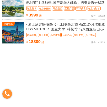
电影节”主题航季,国产豪华大邮轮，把春天搬进移动
海景宫殿
海上美食
海上公务舱
高品质游
五星产品
环球美食
海上电影节
3999
¥
起
编号：42302
跟团游
<迪士尼游轮·探险号|七日探险之旅>新加坡·环球影城
USS VIPTOUR+国立大学+科技馆|马来西亚新山·乐
高主题乐园
奢华邮轮
海上美食
高品质游
五星产品
探险之旅
亲子酒店
18800
¥
起
编号：42303